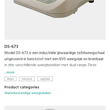
DS-673
Model DS-673 is een industriële ijkwaardige tafelweegschaal
uitgevoerd in kunststof met een RVS weegvlak en leverbaar
in drie verschillende weegbereiken met dual range. Deze
weegschaal is spatwaterdicht IP64. Door de ingebouwde
... more
accu zeer geschikt voor mobiel gebruik. De weegschaal is
Retail
Industrie
Logistiek
ook geijkt leverbaar. Toepasbaar in een vochtige omgeving
Product categories
voor intensief en dagelijks gebruik voor afvullen, portioneren,
Waterbestendige weegschalen
samenstellen en controleren.