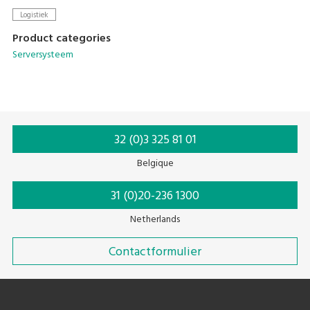
handy terminal's cradle. This eliminates the task of data
Logistiek
entry and helps ensure fast and accurate data management.
Product categories
Serversysteem
32 (0)3 325 81 01
Belgique
31 (0)20-236 1300
Netherlands
Contactformulier