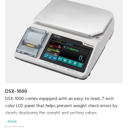
DSX-1000
DSX-1000 comes equipped with an easy-to-read, 7-inch
color LCD panel that helps prevent weight check errors by
clearly displaying the weight and setting values.
The scale automatically checks the weight against preset
... more
upper and lower limits and notifies the user that the weight