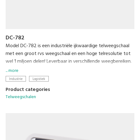
DC-782
Model DC-782 is een industriële ijkwaardige telweegschaal
met een groot rvs weegschaal en een hoge telresolutie tot
wel 1 miljoen delen! Leverbaar in verschillende weegbereiken.
De weegschaal heeft een verlichte LCD uitlezing, gewicht,
... more
stukgewicht en aantal. Verder een numeriek toetsenbord, 10
Industrie
Logistiek
sneltoetsen en 25 geheugenplaatsen voor stukgewichten.
Product categories
De weegschaal is ook geijkt leverbaar. Toepasbaar in een
Telweegschalen
droge omgeving voor intensief en dagelijks gebruik voor
wegen en tellen.