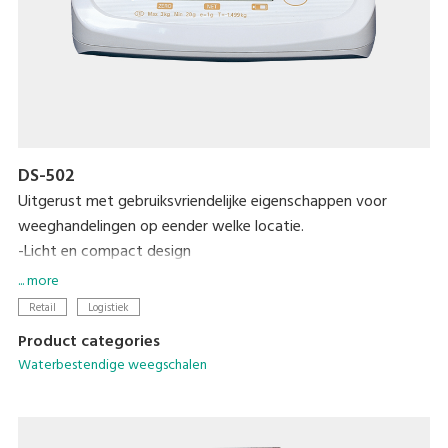
DS-502
Uitgerust met gebruiksvriendelijke eigenschappen voor
weeghandelingen op eender welke locatie.
-Licht en compact design
-IP65 bescherming
... more
-6-cijfer LCD-scherm
Retail
Logistiek
-1000 uren van gebruik met 4C batterijen
Product categories
Waterbestendige weegschalen