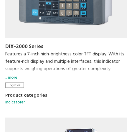
DIX-2000 Series
Features a 7-inch high-brightness color TFT display. With its
feature-rich display and multiple interfaces, this indicator
supports weighing operations of greater complexity.
Variations include the ruggedly-constructed, IP65-compliant
... more
DIX-2000 Series, and the general-purpose DIX-1000 Series,
Logistiek
providing a range of options to suit varied work
Product categories
environments.
Indicatoren