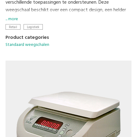
verschillende toepassingen te ondersteunen. Deze
weegschaal beschikt over een compact design, een helder
LED-scherm en gebruiksvriendelijke eigenschappen zoals een
... more
one-touch digitale tarra aftrekfunctie. Herlaadbare
Retail
Logistiek
batterijen zijn als optie ter beschikking.
Product categories
Standaard weegschalen