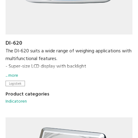
DI-620
The DI-620 suits a wide range of weighing applications with
multifunctional features.
- Super-size LCD display with backlight
- High internal resolution of 1/300,000. with display
... more
resolution of up to 1/15,000
Logistiek
- Supports up to eight 350 ohm load cells
Product categories
- Optional dot matrix printer
Indicatoren
- RS-232C/USB/set point interface