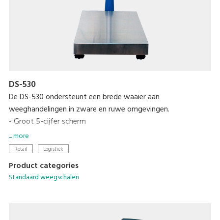
DS-530
De DS-530 ondersteunt een brede waaier aan
weeghandelingen in zware en ruwe omgevingen.
- Groot 5-cijfer scherm
- Meer dan 200 uur continu gebruik via 6 C batterijen.
... more
Retail
Logistiek
Product categories
Standaard weegschalen