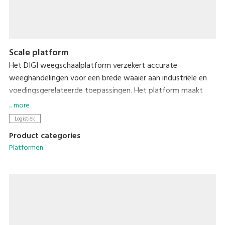
Scale platform
Het DIGI weegschaalplatform verzekert accurate
weeghandelingen voor een brede waaier aan industriële en
voedingsgerelateerde toepassingen. Het platform maakt
gebruik van kwaliteitsvolle krachtopnemers die opvallend
... more
duurzaam en schokbestendig zijn, zelfs wanneer ze onder
Logistiek
extreme druk komen te staan.
Product categories
Platformen