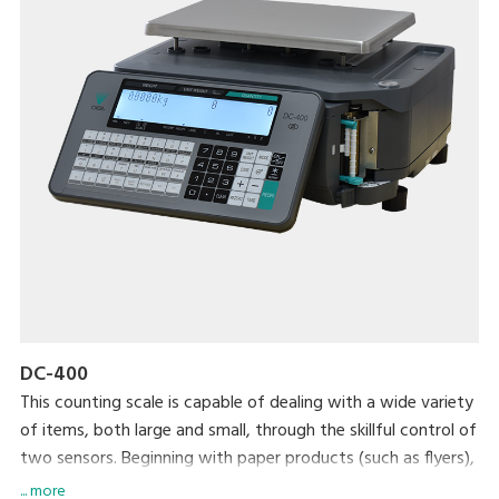
DC-400
This counting scale is capable of dealing with a wide variety
of items, both large and small, through the skillful control of
two sensors. Beginning with paper products (such as flyers),
steel, plastic, and wrapping materials, it can count almost
... more