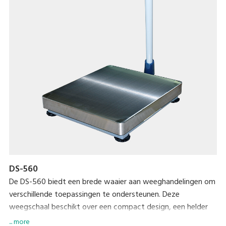
DS-560
De DS-560 biedt een brede waaier aan weeghandelingen om
verschillende toepassingen te ondersteunen. Deze
weegschaal beschikt over een compact design, een helder
LED-scherm en gebruiksvriendelijke eigenschappen zoals een
... more