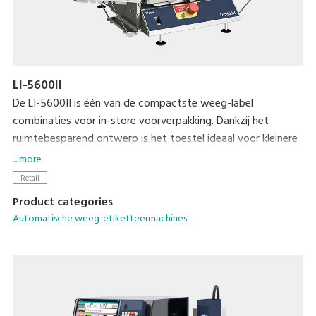
LI-5600II
De LI-5600II is één van de compactste weeg-label
combinaties voor in-store voorverpakking. Dankzij het
ruimtebesparend ontwerp is het toestel ideaal voor kleinere
ateliers. Dit biedt eenvoudige en unieke oplossingen voor
... more
automatisch en semi-automatisch etiketteren. De LI-
Retail
5600Ⅱis ook perfect om als weeg-etiketteer combinatie te
Product categories
gebruiken achter bestaande toestellen zoals bvb MAP-
Automatische weeg-etiketteermachines
toestellen of andere toepassingen van voorverpakking.