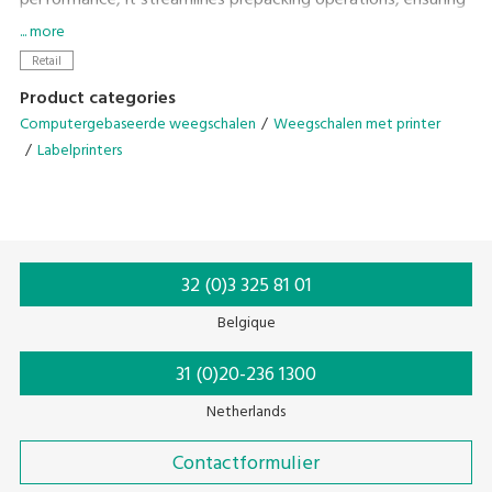
performance, it streamlines prepacking operations, ensuring
exceptional efficiency without compromising on workspace.
... more
Retail
• Enhance efficiency with the Auto Linerless Dispenser Kit,
Product categories
streamlining workflow for continuous label printing
Computergebaseerde weegschalen
Weegschalen met printer
• Accommodate a wide range of packing needs
Labelprinters
• Small Footprint
• Compatible With DIGI ESL & POS
32 (0)3 325 81 01
Belgique
31 (0)20-236 1300
Netherlands
Contactformulier