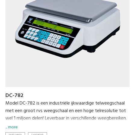
DC-782
Model DC-782 is een industriële ijkwaardige telweegschaal
met een groot rvs weegschaal en een hoge telresolutie tot
wel 1 miljoen delen! Leverbaar in verschillende weegbereiken.
De weegschaal heeft een verlichte LCD uitlezing, gewicht,
... more
stukgewicht en aantal. Verder een numeriek toetsenbord, 10