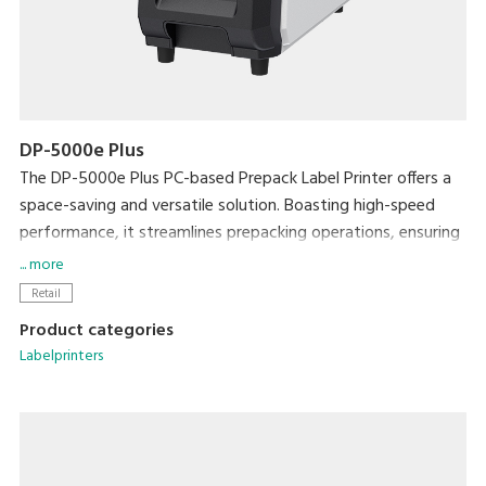
DP-5000e Plus
The DP-5000e Plus PC-based Prepack Label Printer offers a
space-saving and versatile solution. Boasting high-speed
performance, it streamlines prepacking operations, ensuring
exceptional efficiency without compromising on workspace.
... more
Enhance efficiency with the Auto Linerless Dispenser Kit,
Retail
streamlining workflow for continuous label printing
Product categories
Accommodate a wide range of packing needs
Labelprinters
Small Footprint
Compatible With DIGI ESL & POS