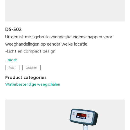
DS-502
Uitgerust met gebruiksvriendelijke eigenschappen voor
weeghandelingen op eender welke locatie.
-Licht en compact design
-IP65 bescherming
... more
-6-cijfer LCD-scherm
Retail
Logistiek
-1000 uren van gebruik met 4C batterijen
Product categories
Waterbestendige weegschalen