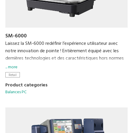
SM-6000
Laissez la SM-6000 redéfinir l’expérience utilisateur avec
notre innovation de pointe ! Entièrement équipé avec les
dernières technologies et des caractéristiques hors normes
qui offrente une praticité et une efficacité pour vous
... more
utilisateurs comme pour vos clients. Augmentez votre chiffre
Retail
d'affaires et votre notoriété grâce à l’affichage de 15'' d'une
Product categories
qualité inégalée.
Balances PC
Appréciez la rapidité de mise à jour des étiquettes
électroniques. Le plateau de pesée fin, l'écran vendeur tactile
au format protrait sont l’une des nombreuses
fonctionnalités spécialement développées pour ce modèle.