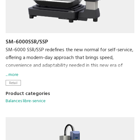
SM-6000SSR/SSP
SM-6000 SSR/SSP redefines the new normal for self-service,
offering a modern-day approach that brings speed,
convenience and adaptability needed in this new era of
retail.
... more
With self-service, shoppers can use a reusable container and
Retail
purchase just the amount they need, reducing both food
Product categories
loss and plastic waste from single-use containers. SM-6000
Balances libre-service
SSR/SSP is an easy-to-use self-service scale that supports
consumers' eco-lifestyle.