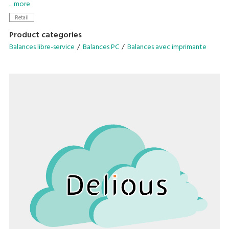
effortless real-time weighing and a hygienic bulk shopping
... more
experience while retailers streamline bulk station
Retail
management by reducing operational tasks such as washing
Product categories
dispenser or refilling!
Balances libre-service
Balances PC
Balances avec imprimante