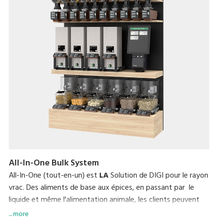
All-In-One Bulk System
All-In-One (tout-en-un) est
LA
Solution de DIGI pour le rayon
vrac. Des aliments de base aux épices, en passant par le
liquide et même l'alimentation animale, les clients peuvent
visualiser le poids et le prix des produits en temps réel
... more