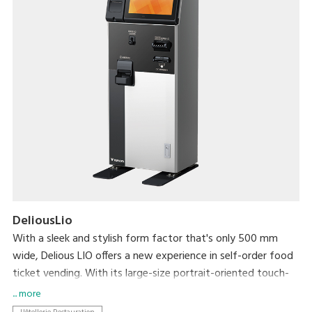
DeliousLio
With a sleek and stylish form factor that's only 500 mm
wide, Delious LIO offers a new experience in self-order food
ticket vending. With its large-size portrait-oriented touch-
panel, an industry first, Delious LIO makes self-ordering a
... more
delight. Not only can it help resolve serving personnel