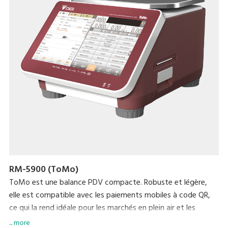
RM-5900 (ToMo)
ToMo est une balance PDV compacte. Robuste et légère,
elle est compatible avec les paiements mobiles à code QR,
ce qui la rend idéale pour les marchés en plein air et les
configurations de restauration mobiles. Bien que de
... more