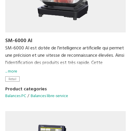
SM-6000 AI
SM-6000 AI est dotée de l'intelligence artificielle qui permet
une précision et une vitesse de reconnaissance élevées. Ainsi
l'identification des produits est très rapide. Cette
technologie Edge computing offre des performances à
... more
grande vitesse et peut être facilement déployée dans les
Retail
rayons fruits et légumes en pesée libre service pour identifier
Product categories
les produits en VRAC et en SACS.
Balances PC
Balances libre-service