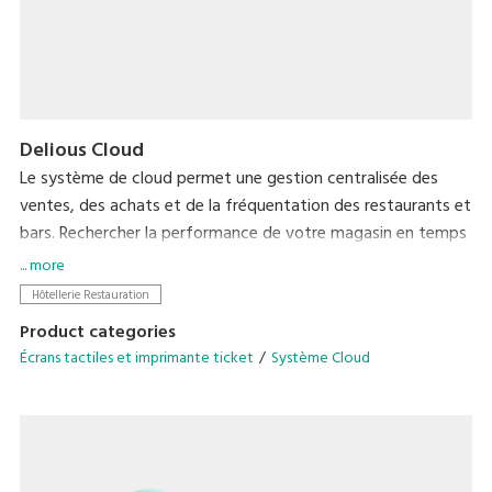
Delious Cloud
Le système de cloud permet une gestion centralisée des
ventes, des achats et de la fréquentation des restaurants et
bars. Rechercher la performance de votre magasin en temps
réel.
... more
Accessible depuis n'importe quel emplacement, sans avoir
Hôtellerie Restauration
besoin de serveurs coûteux.
Product categories
Écrans tactiles et imprimante ticket
Système Cloud