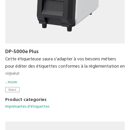
DP-5000e Plus
Cette étiqueteuse saura s'adapter à vos besoins métiers
pour éditer des étiquettes conformes à la règlementation en
vigueur.
Osez le consommable linerless en boulangerie-
... more
viennoiserie-patisserie avec le kit de distributeur
Retail
automatique dédié pour l'impression continue
Product categories
d'étiquettes.
Imprimantes d'étiquettes
Réponse à un large éventail de besoins d'emballage.
Compact.
Haute résolution d'impression.