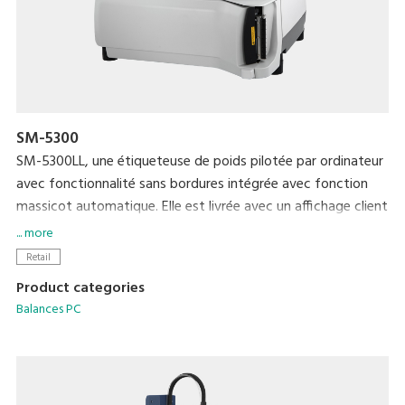
SM-5300
SM-5300LL, une étiqueteuse de poids pilotée par ordinateur
avec fonctionnalité sans bordures intégrée avec fonction
massicot automatique. Elle est livrée avec un affichage client
couleur interactif 7ʼʼ qui peut afficher des annonces efficaces
... more
pour dynamiser les ventes et améliorer le service client. Elle
Retail
se connecte également aux signalétiques électroniques
Product categories
InfoTag et e.Labels pour des mises à jour de prix constantes
Balances PC
avec un minimum d'intervention humaine.
• Affichage opérateur écran tactile couleur 7ʼʼ
• Affichage client interactif couleur 7ʼʼ