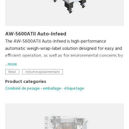
AW-5600ATII Auto-Infeed
The AW-5600ATII Auto-Infeed is high-performance
automatic weigh-wrap-label solution designed for easy and
efficient operation, as well as for environmental concerns by
reducing film consumption from its super-stretch function
... more
and eliminating label base paper from Linerless solution.
Retail
Industrie agroalimentaire
Product categories
The automatic infeed conveyor further enhances operation
Combiné de pesage - emballage - étiquetage
efficiency by building full in-line production without manual
infeeding. The flexible tray discharge directions provides
more options for users to optimize machine layout in order
to utilize space and achieve the most efficient operation
and high productivity.