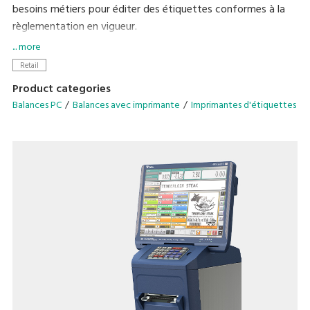
besoins métiers pour éditer des étiquettes conformes à la
règlementation en vigueur.
Osez le consommable linerless en boulangerie-
... more
viennoiserie-patisserie avec le kit de distributeur
Retail
automatique dédié pour l'impression continue
Product categories
d'étiquettes.
Balances PC
Balances avec imprimante
Imprimantes d'étiquettes
Réponse à un large éventail de besoins d'emballage.
Compact.
Haute résolution d'impression.