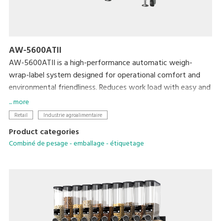
AW-5600ATII
AW-5600ATII is a high-performance automatic weigh-
wrap-label system designed for operational comfort and
environmental friendliness. Reduces work load with easy and
simplified operation, and conserves film and label
... more
consumption to achieve lower cost and a smaller
Retail
Industrie agroalimentaire
environmental footprint.
Product categories
Combiné de pesage - emballage - étiquetage