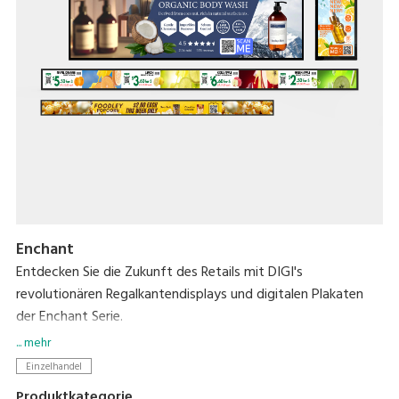
Enchant
Entdecken Sie die Zukunft des Retails mit DIGI's
revolutionären Regalkantendisplays und digitalen Plakaten
der Enchant Serie.
... mehr
Diese hochmodernen Displays bieten lebendige HD-
Einzelhandel
Darstellungen, die dynamische Inhalte zum Leben erwecken
Produktkategorie