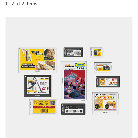
1
-
2
of
2
items