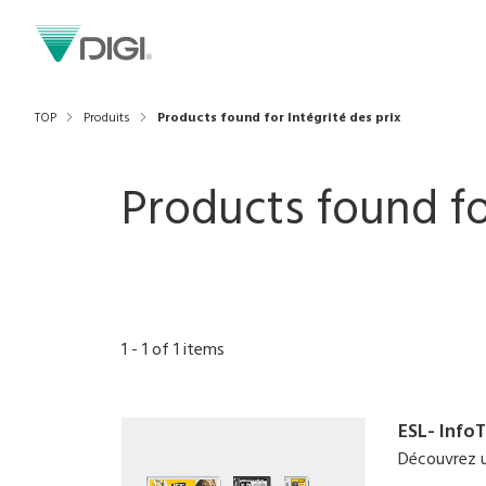
TOP
Produits
Products found for Intégrité des prix
Products found fo
1
-
1
of
1
items
ESL- Info
Découvrez u