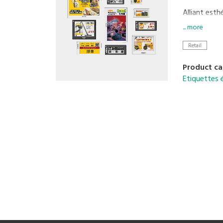
Alliant esth
durée de vie
... more
batteries am
Retail
Des superma
Product ca
l’infrastru
Etiquettes 
entreprise.