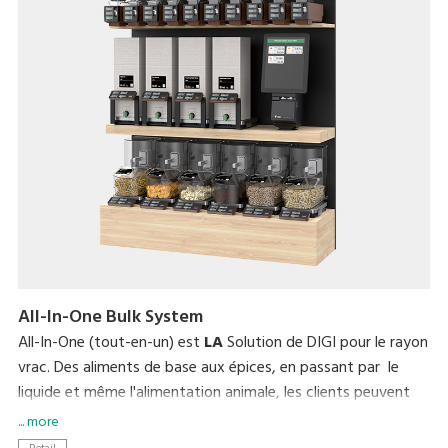
All-In-One Bulk System
All-In-One (tout-en-un) est
LA
Solution de DIGI pour le rayon
vrac. Des aliments de base aux épices, en passant par le
liquide et même l'alimentation animale, les clients peuvent
visualiser le poids et le prix des produits en temps réel
... more
directement sur les balances tout en achetant uniquement