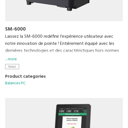
SM-6000
Laissez la SM-6000 redéfinir l’expérience utilisateur avec
notre innovation de pointe ! Entièrement équipé avec les
dernières technologies et des caractéristiques hors normes
qui offrente une praticité et une efficacité pour vous
... more
utilisateurs comme pour vos clients. Augmentez votre chiffre
Retail
d'affaires et votre notoriété grâce à l’affichage de 15'' d'une
Product categories
qualité inégalée.
Balances PC
Appréciez la rapidité de mise à jour des étiquettes
électroniques. Le plateau de pesée fin, l'écran vendeur tactile
au format protrait sont l’une des nombreuses
fonctionnalités spécialement développées pour ce modèle.