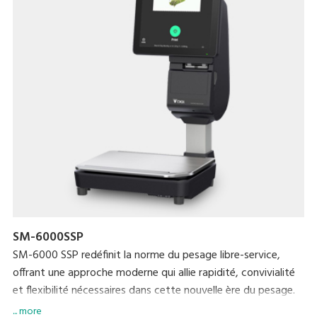
Réinventez l’expérience d'achat avec la dernière balance SM-
6000 dès aujourd’hui !
SM-6000SSP
SM-6000 SSP redéfinit la norme du pesage libre-service,
offrant une approche moderne qui allie rapidité, convivialité
et flexibilité nécessaires dans cette nouvelle ère du pesage.
Aujourd'hui, les consommateurs veulent utiliser des
... more