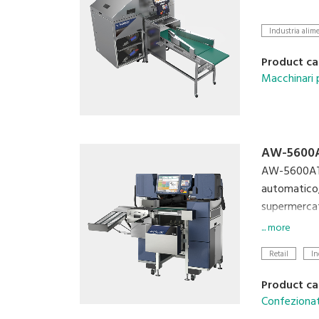
Industria alim
Product ca
Macchinari
AW-5600A
AW-5600AT I
automatico,
supermercati
mantenendo 
... more
Retail
In
Product ca
Confezionatr