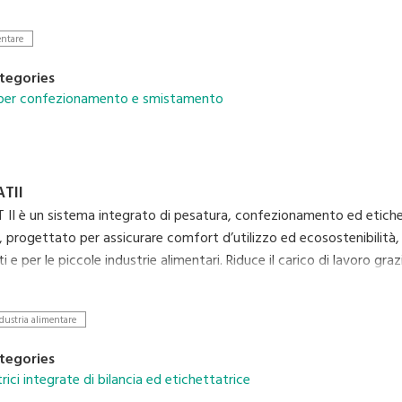
entare
tegories
 per confezionamento e smistamento
TII
I è un sistema integrato di pesatura, confezionamento ed etich
 progettato per assicurare comfort d’utilizzo ed ecosostenibilità, 
 e per le piccole industrie alimentari. Riduce il carico di lavoro gra
al minimo il consumo di film e di etichette, per costi ridotti ed u
dustria alimentare
tegories
ici integrate di bilancia ed etichettatrice