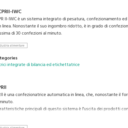
PRII-IWC
II-IWC è un sistema integrato di pesatura, confezionamento ed
n linea. Nonostante il suo ingombro ridotto, è in grado di confezion
ssima di 30 confezioni al minuto.
dustria alimentare
tegories
ici integrate di bilancia ed etichettatrice
RII
 è una confezionatrice automatica in linea, che, nonostante il fo
minuto.
ratteristiche principali di questo sistema è l'uscita dei prodotti co
è l'ideale per i punti vendita e gli stabilimenti produttivi con spazi
ei processi di lavorazione per massimizzarne la produttività. Altre 