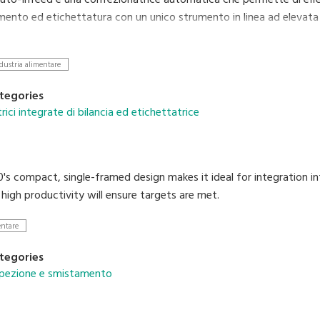
uto-Infeed è una confezionatrice automatica che permette di effet
ento ed etichettatura con un unico strumento in linea ad elevat
a sostenibilità, questa macchina per il confezionamento alimentare
na riduzione del consumo di film impiegato per il confezionamento, 
dustria alimentare
su etichette senza supporto tagliate di volte in volta. Il nastro di
I rendendolo uno strumento in linea completo, eliminando il bisog
tegories
idotto e la configurazione personalizzabile del nastro di scarico pe
ici integrate di bilancia ed etichettatrice
do la produttività della macchina.
s compact, single-framed design makes it ideal for integration int
high productivity will ensure targets are met.
entare
tegories
ispezione e smistamento