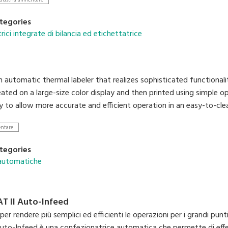
dustria alimentare
operabilità migliorata, che rendono più semplici le operazioni di co
'igiene, tutte le parti che entrano in contatto con le confezioni so
tegories
ici integrate di bilancia ed etichettatrice
n automatic thermal labeler that realizes sophisticated functional
reated on a large-size color display and then printed using simple
ty to allow more accurate and efficient operation in an easy-to-cl
entare
tegories
 automatiche
 II Auto-Infeed
er rendere più semplici ed efficienti le operazioni per i grandi punt