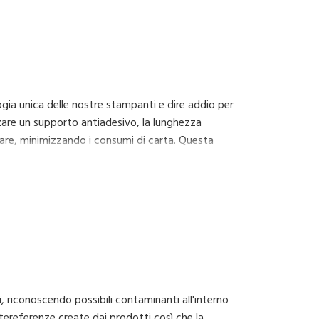
gia unica delle nostre stampanti e dire addio per
izzare un supporto antiadesivo, la lunghezza
pare, minimizzando i consumi di carta. Questa
al contempo più convenienti ed efficienti.
 riconoscendo possibili contaminanti all'interno
ntereferenze create dai prodotti così che la