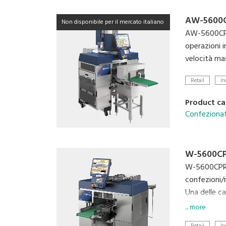
AW-5600C
Non disponibile per il mercato italiano
AW-5600CPR 
operazioni i
velocità ma
Retail
In
Product ca
Confezionatr
W-5600CP
W-5600CPRII
confezioni/
Una delle ca
W-5600CPRII 
... more
produzione n