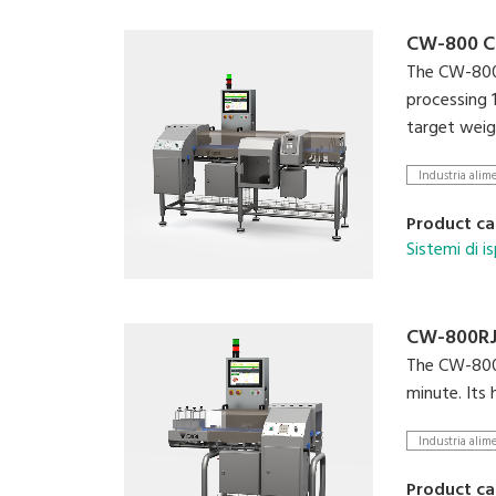
CW-800 C
The CW-800 
processing 1
target weig
Industria alim
Product ca
Sistemi di 
CW-800R
The CW-800R
minute. Its 
Industria alim
Product ca