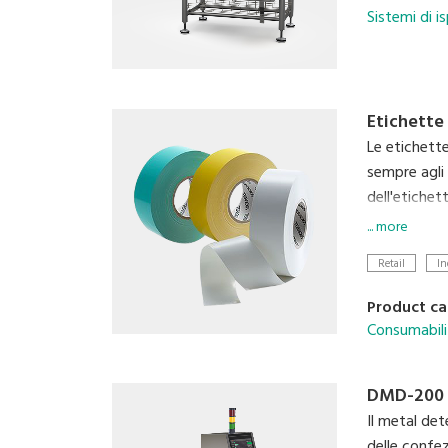
Sistemi di 
Etichette 
Le etichette
sempre agli 
dell'etichet
soluzione pe
... more
Retail
In
Product ca
Consumabili
DMD-200
Il metal det
delle confez