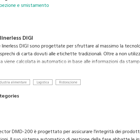
ispezione e smistamento
linerless DIGI
 linerless DIGI sono progettate per sfruttare al massimo la tecnolo
sprechi di carta dovuti alle etichette tradizionali. Oltre a non util
ta viene calcolata in automatico in base alle informazioni da stam
rmette di ridurre l'impatto ambientale delle etichette, rendendole 
dustria alimentare
Logistica
Ristorazione
tegories
ector DMD-200 è progettato per assicurare l'integrità dei prodotti,
ioni. Il suo sistema automatico di gestione della fase abbatte le i