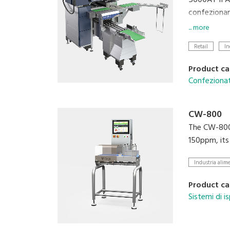
5600AT II A
confezionam
attento all
... more
favorisce u
Retail
In
di stampare 
sistema DIG
Product ca
L'ingombro r
Confezionatr
incrementan
CW-800
The CW-800'
150ppm, its 
Industria alim
Product ca
Sistemi di 