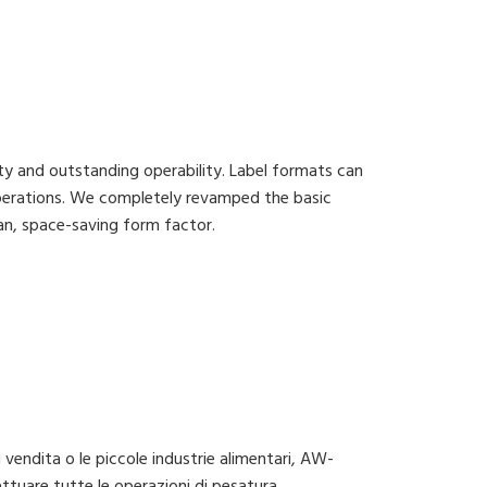
nfezionamento. Inoltre, per garantire sempre il
no rimovibili per permettere una pulizia semplice.
ity and outstanding operability. Label formats can
 operations. We completely revamped the basic
ean, space-saving form factor.
i vendita o le piccole industrie alimentari, AW-