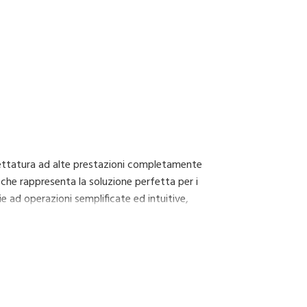
ettatura ad alte prestazioni completamente
che rappresenta la soluzione perfetta per i
zie ad operazioni semplificate ed intuitive,
n minor impatto ambientale.