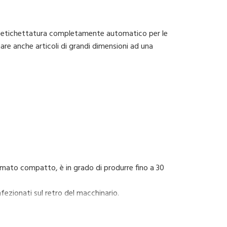
 etichettatura completamente automatico per le
are anche articoli di grandi dimensioni ad una
rmato compatto, è in grado di produrre fino a 30
nfezionati sul retro del macchinario.
 ristretti e per integrare nuove linee di
funzionalità salienti sono un facile ricambio della