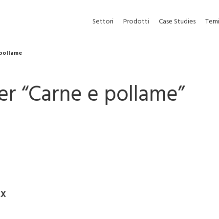
Settori
Prodotti
Case Studies
Tem
 pollame
er “
Carne e pollame
”
RX