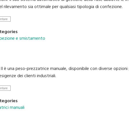
del rilevamento sia ottimale per qualsiasi tipologia di confezione.
entare
tegories
ispezione e smistamento
I
I è una peso-prezzatrice manuale, disponibile con diverse opzioni p
esigenze dei clienti industriali.
entare
tegories
trici manuali