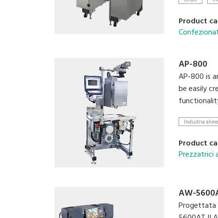
Retail
In
bobina e un'
massimo dell
Product ca
Confezionatr
AP-800
AP-800 is a
be easily c
functionali
Industria alim
Product ca
Prezzatrici
AW-5600AT
Progettata p