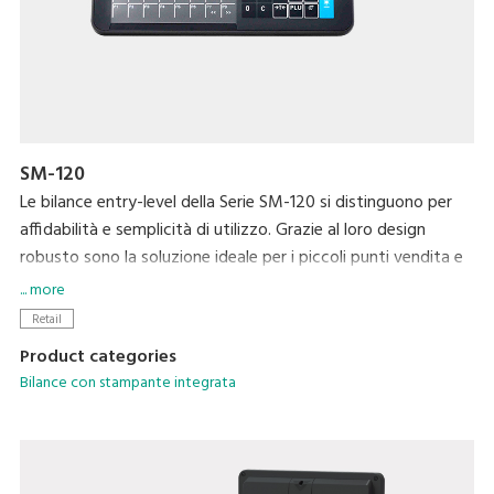
SM-120
Le bilance entry-level della Serie SM-120 si distinguono per
affidabilità e semplicità di utilizzo. Grazie al loro design
robusto sono la soluzione ideale per i piccoli punti vendita e
per i supermercati per le operazioni di peso-prezzatura o
... more
come modelli di bilance da banco per i clienti che non
Retail
necessitano di soluzioni PC-Based.
Product categories
Bilance con stampante integrata