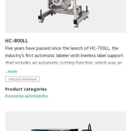
HC-800LL
Five years have passed since the launch of HC-700LL, the
industry's first automatic labeler with linerless label support
that includes an automatic cutting function, which was an
extremely difficult technical achievement. HC-800LL is the
... more
latest model in the lineup and is designed to help resolve a
Industria alimentare
variety of issues faced by the food processing industry
Product categories
today, including increasing amounts of print content per
Prezzatrici automatiche
label and the reduced space available for applying labels due
to packaged portions becoming smaller.