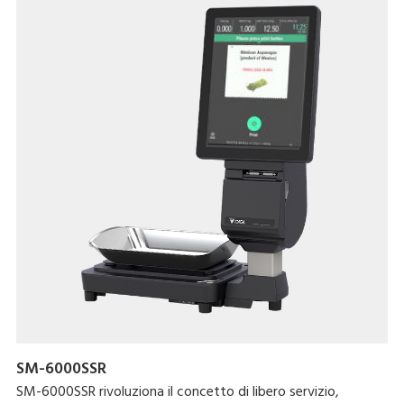
e.Label, le Infotag e gli Speed ID. Le varianti per il banco e
self-service permettono di declinare le sue peculiarità per
tutti i reparti, per un punto vendita elegante e tecnologico.
Be free from limits: rompi gli schemi e rivoluziona lo
shopping di tutti i giorni con SM-6000!
SM-6000SSR
SM-6000SSR rivoluziona il concetto di libero servizio,