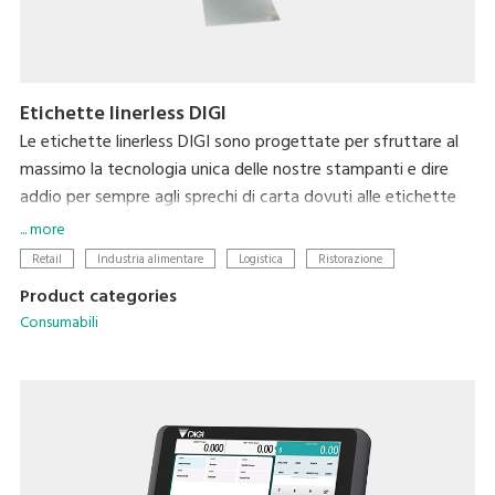
Etichette linerless DIGI
Le etichette linerless DIGI sono progettate per sfruttare al
massimo la tecnologia unica delle nostre stampanti e dire
addio per sempre agli sprechi di carta dovuti alle etichette
tradizionali. Oltre a non utilizzare un supporto antiadesivo, la
... more
lunghezza dell'etichetta viene calcolata in automatico in
Retail
Industria alimentare
Logistica
Ristorazione
base alle informazioni da stampare, minimizzando i consumi
Product categories
di carta. Questa soluzione permette di ridurre l'impatto
Consumabili
ambientale delle etichette, rendendole al contempo più
convenienti ed efficienti.