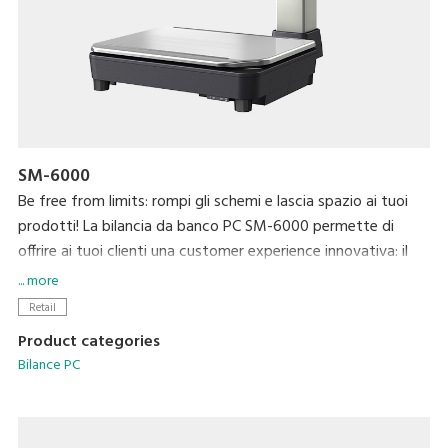
SM-6000
Be free from limits: rompi gli schemi e lascia spazio ai tuoi
prodotti! La bilancia da banco PC SM-6000 permette di
offrire ai tuoi clienti una customer experience innovativa: il
suo design unico lascia spazio ai prodotti pesati, senza
... more
intralciare l'interazione tra operatore e cliente, catturando lo
Retail
sguardo con le sue linee eleganti ed il suo display verticale
Product categories
per offrire un'esperienza di shopping piacevole, che vede il
Bilance PC
cliente protagonista. Dall'altra parte, l'operatore ha a sua
disposizione un'interfaccia utente funzionale ed il massimo
della tecnologia e delle soluzioni DIGI per un banco smart: le