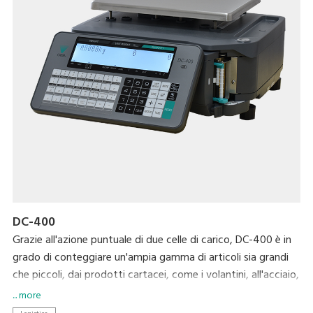
dell’operatore e può montare fino a due etichettatrici semi-
automatiche con stampante tradizionale o linerless, per
etichette più personalizzate e sprechi ridotti.
DC-400
Grazie all'azione puntuale di due celle di carico, DC-400 è in
grado di conteggiare un'ampia gamma di articoli sia grandi
che piccoli, dai prodotti cartacei, come i volantini, all'acciaio,
la plastica e i materiali per il confezionamento. Una volta
... more
terminate le operazioni di conteggio, la stampante integrata