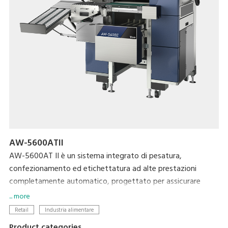
AW-5600ATII
AW-5600AT II è un sistema integrato di pesatura,
confezionamento ed etichettatura ad alte prestazioni
completamente automatico, progettato per assicurare
comfort d’utilizzo ed ecosostenibilità, che rappresenta la
... more
soluzione perfetta per i supermercati e per le piccole
Retail
Industria alimentare
industrie alimentari. Riduce il carico di lavoro grazie ad
Product categories