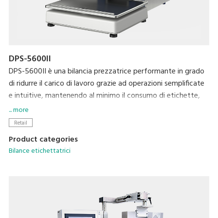
DPS-5600II
DPS-5600II è una bilancia prezzatrice performante in grado
di ridurre il carico di lavoro grazie ad operazioni semplificate
e intuitive, mantenendo al minimo il consumo di etichette,
per avere costi ridotti e un minor impatto ambientale.
... more
Retail
Product categories
Bilance etichettatrici