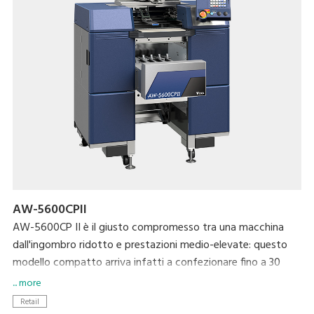
manualmente. L'ingombro ridotto e la configurazione
personalizzabile del nastro di scarico permettono di
sfruttare al meglio gli spazi, incrementando la produttività
della macchina.
AW-5600CPII
AW-5600CP II è il giusto compromesso tra una macchina
dall'ingombro ridotto e prestazioni medio-elevate: questo
modello compatto arriva infatti a confezionare fino a 30
pacchi al minuto. Come gli altri modelli della Serie 5600II,
... more
AW-5600CP II è dotata di un ampio schermo touch screen
Retail