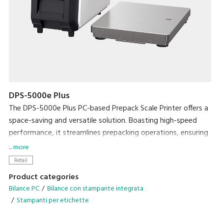
imballaggi usa e getta.
DPS-5000e Plus
The DPS-5000e Plus PC-based Prepack Scale Printer offers a
space-saving and versatile solution. Boasting high-speed
performance, it streamlines prepacking operations, ensuring
exceptional efficiency without compromising on workspace.
... more
Retail
• Enhance efficiency with the Auto Linerless Dispenser Kit,
Product categories
streamlining workflow for continuous label printing
Bilance PC
Bilance con stampante integrata
• Accommodate a wide range of packing needs
Stampanti per etichette
• Small Footprint
• Compatible With DIGI ESL & POS