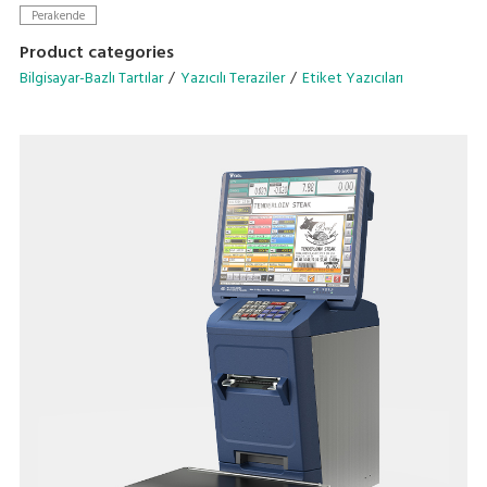
Perakende
• Enhance efficiency with the Auto Linerless Dispenser Kit,
Product categories
streamlining workflow for continuous label printing
Bilgisayar-Bazlı Tartılar
Yazıcılı Teraziler
Etiket Yazıcıları
• Accommodate a wide range of packing needs
• Small Footprint
• Compatible With DIGI ESL & POS