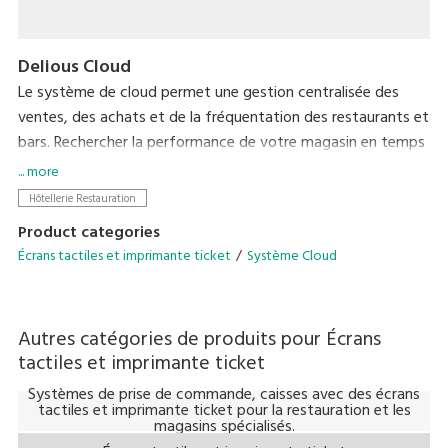
Delious Cloud
Le système de cloud permet une gestion centralisée des
ventes, des achats et de la fréquentation des restaurants et
bars. Rechercher la performance de votre magasin en temps
réel.
... more
Accessible depuis n'importe quel emplacement, sans avoir
Hôtellerie Restauration
besoin de serveurs coûteux.
Product categories
Écrans tactiles et imprimante ticket
Système Cloud
Autres catégories de produits pour
Écrans
tactiles et imprimante ticket
Systèmes de prise de commande, caisses avec des écrans
tactiles et imprimante ticket pour la restauration et les
magasins spécialisés.