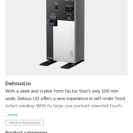
DeliousLio
With a sleek and stylish form factor that's only 500 mm
wide, Delious LIO offers a new experience in self-order food
ticket vending. With its large-size portrait-oriented touch-
panel, an industry first, Delious LIO makes self-ordering a
... more
delight. Not only can it help resolve serving personnel
Hôtellerie Restauration
shortages that the hospitality industry currently faces, its