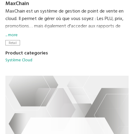
MaxChain
MaxChain est un système de gestion de point de vente en
cloud. Il permet de gérer où que vous soyez : Les PLU, prix,
promotions… mais également d'acceder aux rapports de
vente et aux historiques. Il permet une gestion centralisée
... more
des terminaux avec l'application MaxPOS.
Retail
Product categories
Système Cloud