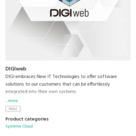
DIGIweb
DIGI embraces New IT Technologies to offer software
solutions to our customers that can be effortlessly
integrated into their own systems.
... more
DIGIweb is the new web-based platform that offers all
Retail
functionalities related to data management for all DIGI
Product categories
devices. Built on the HTTPS protocol, DIGIweb ensures
Système Cloud
secure communication, enhancing the overall reliability and