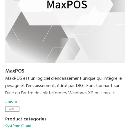
MaxPOS
MaxPOS est un logiciel d'encaissement unique qui intègre le
pesage et l'encaissement, édité par DIGI. Fonctionnant sur
l’une ou l’autre des plateformes Windows XP ou Linux, il
peut également être intégré dans d'autres plateformes en
... more
fonction de vos besoins.
Retail
Product categories
Système Cloud