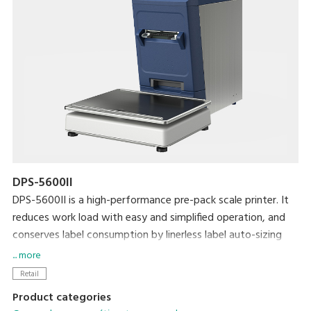
DPS-5600II
DPS-5600II is a high-performance pre-pack scale printer. It
reduces work load with easy and simplified operation, and
conserves label consumption by linerless label auto-sizing
and auto-cut feature to achieve lower cost and a smaller
... more
environmental footprint.
Retail
Product categories