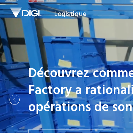
Logistique
Mitsubishi Shokuh
erreurs de prépara
Solution DX