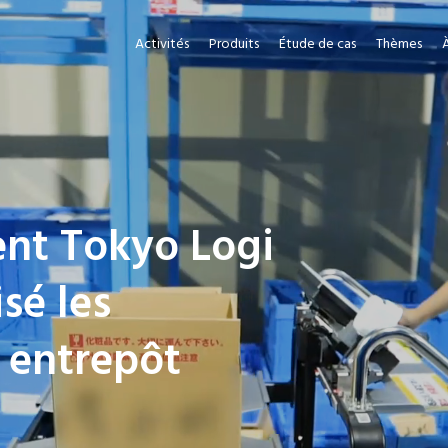
Activités
Produits
Étude de cas
Thèmes
in stoppe les
tion grâce à la