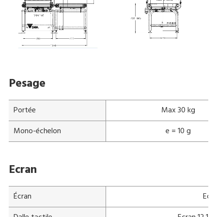
Pesage
Portée
Max 30 kg
Mono-échelon
e = 10 g
Ecran
Écran
Ecra