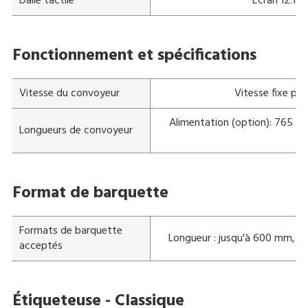
Dalle tactile
Ecran 12.1 p
Fonctionnement et spécifications
Vitesse du convoyeur
Vitesse fixe pr
Alimentation (option): 765 m
Longueurs de convoyeur
Format de barquette
Formats de barquette
Longueur : jusqu'à 600 mm, l
acceptés
Étiqueteuse - Classique