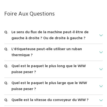
Foire Aux Questions
Le sens du flux de la machine peut-il être de
gauche à droite ? Ou de droite à gauche ?
La machine peut être construite pour chaque direction de flux.
L'étiqueteuse peut-elle utiliser un ruban
thermique ?
Un kit de ruban de transfert thermique peut être installé sur une
Quel est le paquet le plus long que le WIW
étiqueteuse classique pour permettre l'utilisation de ruban
puisse peser ?
thermique.
La WIW-700 peut peser un produit jusqu’à 600 mm de long.
Quel est le paquet le plus large que le WIW
puisse peser ?
Le convoyeur de la WIW-700 peut manipuler un paquet jusqu’à
Quelle est la vitesse du convoyeur du WIW ?
600 mm de large.