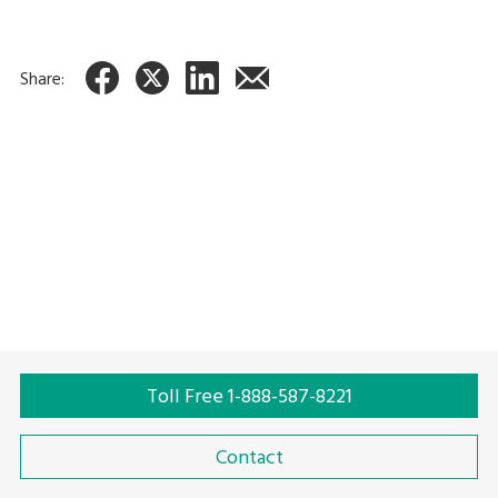
La WIW est une machine unique à vitesse fixe avec une vitesse
de convoyeur préréglée entre 15 et 24 m/min ce qui donne un
débit maximal de 30 ppm.
Share:
Étiqueteuse poids-prix
Toll Free 1-888-587-8221
Contact