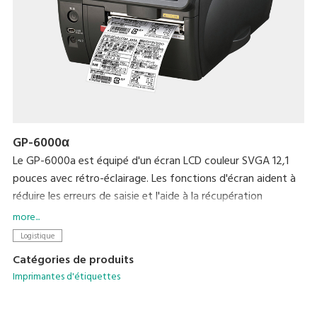
GP-6000α
Le GP-6000a est équipé d'un écran LCD couleur SVGA 12,1
pouces avec rétro-éclairage. Les fonctions d'écran aident à
réduire les erreurs de saisie et l'aide à la récupération
d'erreurs peut être affichée sous forme de vidéo. Lisibilité
more...
fortement améliorée et facilité d’utilisation. Jusqu’à 5 000
Logistique
enregistrements de données peuvent être enregistrés dans
Catégories de produits
la mémoire 4 Mo de cet appareil. Les données graphiques
Imprimantes d'étiquettes
peut facilement être enregistrées avec des cartes SD.
Toutes les étapes, de la conception de l'étiquette à