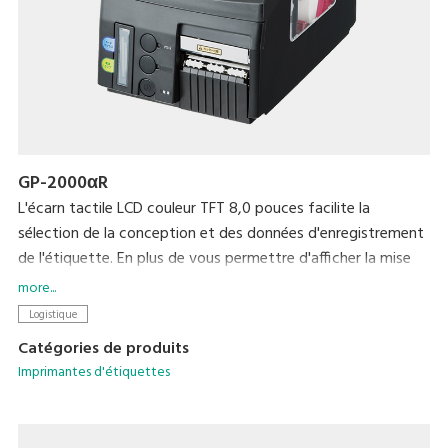
GP-2000αR
L'écarn tactile LCD couleur TFT 8,0 pouces facilite la
sélection de la conception et des données d'enregistrement
de l'étiquette. En plus de vous permettre d'afficher la mise
en page de l'étiquette et la vérification du contenu de
more...
l'impression à l'écran, les erreurs sont réduites à l'aide des
Logistique
messages et des tonalités qui signalent la saisie de données
Catégories de produits
incorrectes.
Imprimantes d'étiquettes
Une qualité d’impression de 12 points/mm (300 ppp) assure
la lisibilité même avec de petits caractères. La possibilité de
se connecter à des balances DIGI et de prendre en charge