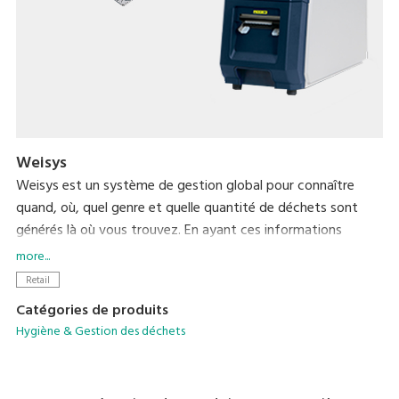
Weisys
Weisys est un système de gestion global pour connaître
quand, où, quel genre et quelle quantité de déchets sont
générés là où vous trouvez. En ayant ces informations
centralisées dans l'ordinateur en vue d’être analysées, vous
more...
disposez d’un contrôle total de la situation pour réduire le
Retail
volume global des déchets.
Catégories de produits
Hygiène & Gestion des déchets