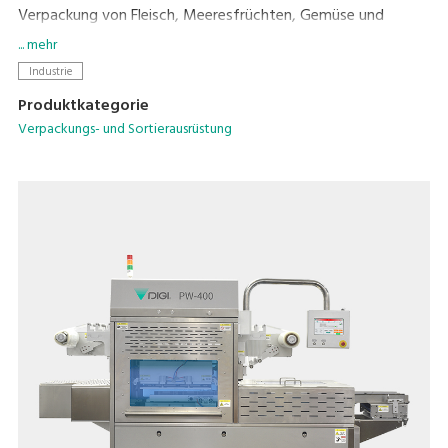
Verpackung von Fleisch, Meeresfrüchten, Gemüse und
gekochten Lebensmitteln eignet. MAP-Verpackungen
... mehr
verlängern effektiv die Haltbarkeit von Lebensmitteln und
Industrie
schützen gleichzeitig ihre ursprüngliche Frische, ihren
Produktkategorie
Geschmack und ihr Aussehen.
Verpackungs- und Sortierausrüstung