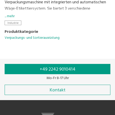
Verpackungsmaschine mit integrierten und automatischen
Wäge-Etikettiersystem. Sie bietet 3 verschiedene
Versiegelungsarten - MAP-Verpackung (Modified
... mehr
Atmosphere Packing), Vakuumverpackung/VSP (Vacuum Skin
Industrie
Packing) und einfache Siegelrand Verpackung ohne Gas.
Produktkategorie
Verpackungs- und Sortierausrüstung
+49 2242 9010414
Mo-Fr 8-17 Uhr
Kontakt