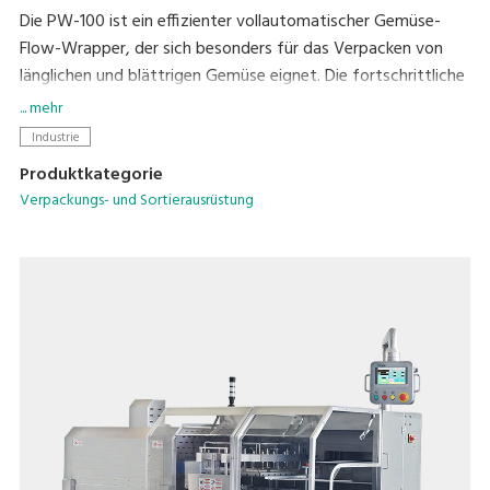
Die PW-100 ist ein effizienter vollautomatischer Gemüse-
Flow-Wrapper, der sich besonders für das Verpacken von
länglichen und blättrigen Gemüse eignet. Die fortschrittliche
Technologie zur Längenerkennung gewährleistet eine genaue
... mehr
und schnelle Verpackung. Der Schlauchbeutelfolienverpacker
Industrie
verfügt über eine Reihe von Merkmalen, die
Produktkategorie
Verpackungsfehler reduzieren und Frische für regalfertige
Verpackungs- und Sortierausrüstung
Produkte sichern.