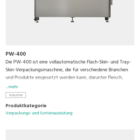
PW-400
Die PW-400 ist eine vollautomatische Flach-Skin- und Tray-
Skin-Verpackungsmaschine, die für verschiedene Branchen
und Produkte eingesetzt werden kann, darunter Fleisch,
Meeresfrüchte, Körperpflegeprodukte und chemische
... mehr
Produkte des täglichen Bedarfs.
Industrie
Produktkategorie
Verpackungs- und Sortierausrüstung