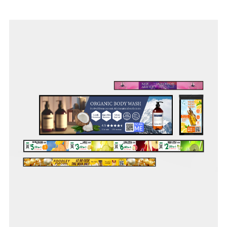
Batterien und mehr, erhältlich sind.
Von Supermärkten über Tankstellen und Spätis, bis hin zu
Fachgeschäften und Logistiklagern - die schlanke
Infrastruktur unserer Shelf-Edge-Technologie ermöglicht
eine nahtlose Digitalisierung im Laden und macht Ihr
Unternehmen zukunftssicher.