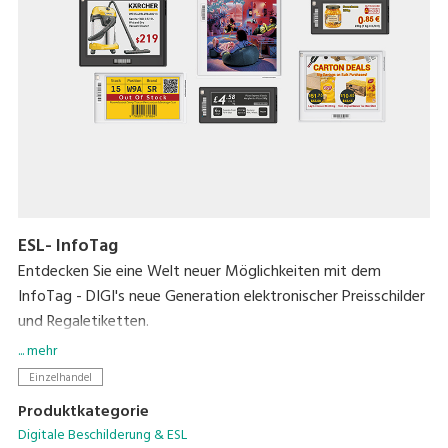
ESL- InfoTag
Entdecken Sie eine Welt neuer Möglichkeiten mit dem
InfoTag - DIGI's neue Generation elektronischer Preisschilder
und Regaletiketten.
... mehr
Ästhetik und Leistung werden in dieser intelligenten Lösung
Einzelhandel
vereint, die jetzt in einer Reihe neuer Größen, mit längerer
Produktkategorie
Batterielaufzeit, lebendigem 4-Farben-Display, 7 LED-
Digitale Beschilderung & ESL
Farben, 2 Gehäusefarbenoptionen, herausnehmbaren