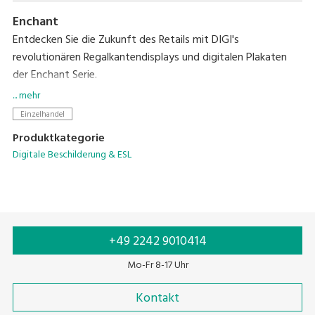
Enchant
Entdecken Sie die Zukunft des Retails mit DIGI's
revolutionären Regalkantendisplays und digitalen Plakaten
der Enchant Serie.
... mehr
Diese hochmodernen Displays bieten lebendige HD-
Einzelhandel
Darstellungen, die dynamische Inhalte zum Leben erwecken
Produktkategorie
und ein beeindruckendes Erlebnis am POS schaffen.
Digitale Beschilderung & ESL
Diese neuen Lösungen können problemlos in verschiedene
Bereiche integriert werden und sorgen für eine konstante
Preisgestaltung und Umsatzsteigerung.
+49 2242 9010414
Mo-Fr 8-17 Uhr
Kontakt