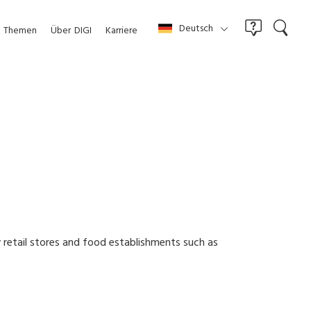
Deutsch
Themen
Über
DIGI
Karriere
y retail stores and food establishments such as
line your operational needs.