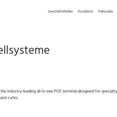
Geschäftsfelder
Produkte
Fallstudie
ellsysteme
the industry-leading all-in-one POS terminal designed for specialt
 and cafes.
our business with the latest DIGI technologies designed to stream