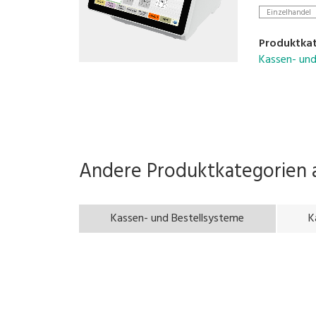
Einzelhandel
• Configur
• Avenue fo
Produktka
• Scalable 
Kassen- und
• Compatibl
• Supports 
Andere Produktkategorien 
Kassen- und Bestellsysteme
K