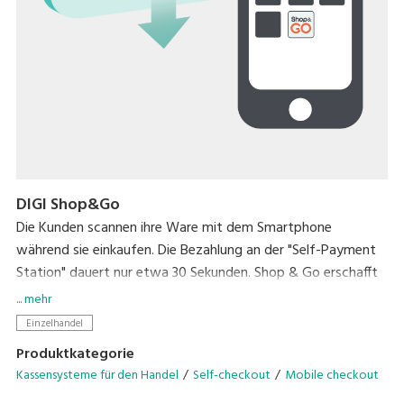
DIGI Shop&Go
Die Kunden scannen ihre Ware mit dem Smartphone
während sie einkaufen. Die Bezahlung an der "Self-Payment
Station" dauert nur etwa 30 Sekunden. Shop & Go erschafft
eine ganz neue Einkaufserfahrung und reduziert gleichzeitig
... mehr
die größte Stressquelle während des Einkaufens - das
Einzelhandel
Warten an der Kasse.
Produktkategorie
Kassensysteme für den Handel
Self-checkout
Mobile checkout