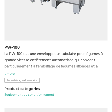
PW-100
La PW-100 est une enveloppeuse tubulaire pour légumes à
grande vitesse entièrement automatisée qui convient
particulièrement à l’emballage de légumes allongés et à
feuilles. Sa technologie avancée de détection de longueur
... more
garantit un emballage précis et rapide. Ce produit comporte
Industrie agroalimentaire
plusieurs fonctionnalités qui réduisent les erreurs
Product categories
d’emballage et préservent la fraîcheur d'un produit prêt à
Equipement et conditionnement
être commercialisé.