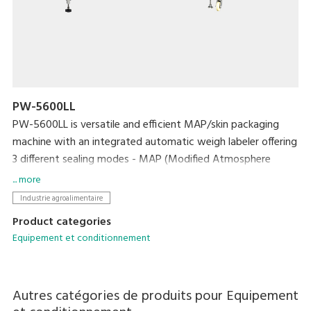
PW-5600LL
PW-5600LL is versatile and efficient MAP/skin packaging
machine with an integrated automatic weigh labeler offering
3 different sealing modes - MAP (Modified Atmosphere
Packing), VSP (Vacuum Skin Packing) and Seal Only (Natural
... more
gas).
Industrie agroalimentaire
Product categories
Equipement et conditionnement
Autres catégories de produits pour
Equipement