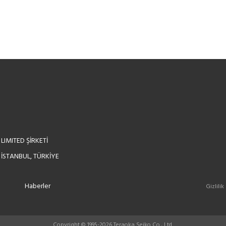
LIMITED ŞİRKETİ
 İSTANBUL, TÜRKİYE
Haberler
Gizlilik
Copyright © 1995-2026 Teraoka Seiko Co., Ltd.