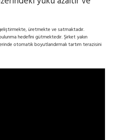
erindeki yükü azaltır ve
i geliştirmekte, üretmekte ve satmaktadır.
bulunma hedefini gütmektedir. Şirket yakın
erinde otomatik boyutlandırmalı tartım terazisini