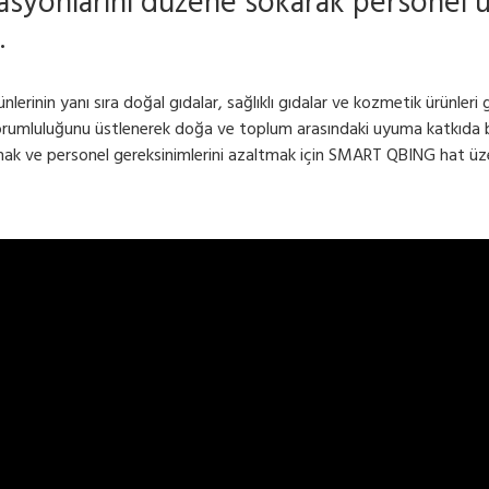
yonlarını düzene sokarak personel üz
.
lerinin yanı sıra doğal gıdalar, sağlıklı gıdalar ve kozmetik ürünler
sorumluluğunu üstlenerek doğa ve toplum arasındaki uyuma katkıda 
rmak ve personel gereksinimlerini azaltmak için SMART QBING hat üz