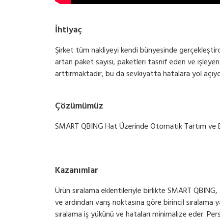
İhtiyaç
Şirket tüm nakliyeyi kendi bünyesinde gerçekleşti
artan paket sayısı, paketleri tasnif eden ve işleye
arttırmaktadır, bu da sevkiyatta hatalara yol açıyo
Çözümümüz
SMART QBING Hat Üzerinde Otomatik Tartım ve B
Kazanımlar
Ürün sıralama eklentileriyle birlikte SMART QBING, 
ve ardından varış noktasına göre birincil sıralama 
sıralama iş yükünü ve hataları minimalize eder. Pers