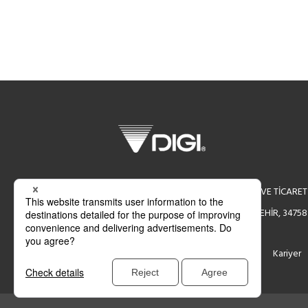
DIGI TÜRKİYE ELEKTRONİK SANAYİ VE TİCARET 
ATATÜRK MAH.2.CAD.NO:3/3 ATAŞEHİR, 34758
Destek
Bize Ulaşın
Kariyer