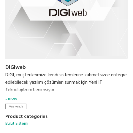
DIGIweb
DIGI, müşterilerimize kendi sistemlerine zahmetsizce entegre
edilebilecek yazılım çözümleri sunmak için Yeni IT
Teknolojilerini benimsiyor.
... more
DIGIweb, tüm DIGI cihazları için veri yönetimiyle ilgili tüm
Perakende
işlevleri sunan yeni web tabanlı platformdur. HTTPS
Product categories
protokolü üzerine inşa edilen DIGIweb, güvenli iletişimi
Bulut Sistemi
sağlayarak hizmetlerimizin genel güvenilirliğini ve emniyetini