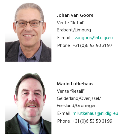
Johan van Goore
Vente “Retail”
Brabant/Limburg
E-mail
:
j.vangoor@nl.digi.eu
Phone
: +31 (0)6 53 50 31 97
Mario Lutkehaus
Vente “Retail”
Gelderland/Overijssel/
Friesland/Groningen
E-mail
:
m.lutkehaus@nl.digi.eu
Phone
: +31 (0)6 53 50 31 99