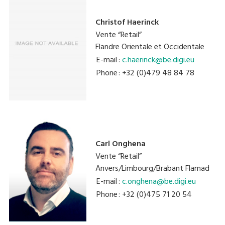
Christof Haerinck
Vente “Retail”
Flandre Orientale et Occidentale
E-mail
:
c.haerinck@be.digi.eu
Phone
: +32 (0)479 48 84 78
Carl Onghena
Vente “Retail”
Anvers/Limbourg/Brabant Flamad
E-mail
:
c.onghena@be.digi.eu
Phone
: +32 (0)475 71 20 54