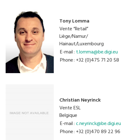
Tony Lomma
Vente “Retail”
Liège/Namur/
Hainaut/Luxembourg
E-mail
:
t.lomma@be.digi.eu
Phone
: +32 (0)475 71 20 58
Christian Neyrinck
Vente ESL
Belgique
E-mail
:
c.neyrinck@be.digi.eu
Phone
: +32 (0)470 89 22 96