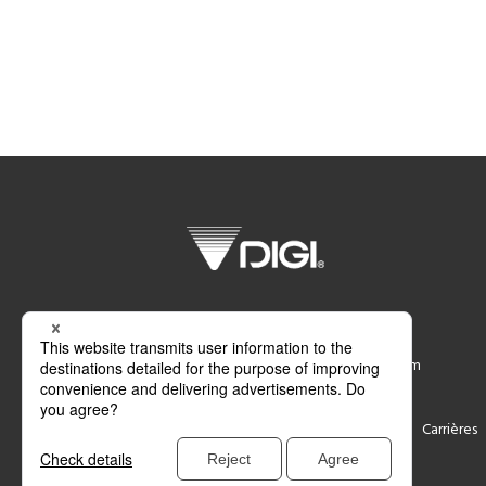
DIGI Belgium S.A.
Neerlandweg 7, 2610 Wilrijk, Belgium
Support
Contact
Carrières