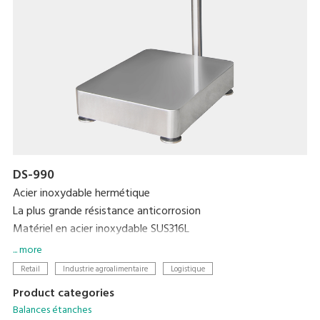
DS-990
Acier inoxydable hermétique
La plus grande résistance anticorrosion
Matériel en acier inoxydable SUS316L
Batterie rechargeable incorporée et adaptateur AC
... more
Retail
Industrie agroalimentaire
Logistique
Product categories
Balances étanches