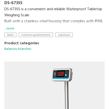
DS-673SS
DS-673SS is a convenient and reliable Waterproof Tabletop
Weighing Scale.
Built with a stainless-steel housing that complies with IP68,
this scale is totally waterproof and washable, making it the
... more
perfect choice for any environment. The bright LED display
Retail
Industrie agroalimentaire
Logistique
ensures accuracy and easy visibility, even in dark or
Product categories
underwater settings, and its low profile makes loading and
Balances étanches
unloading objects faster and easier.