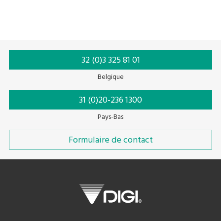
Par catégorie
Par modèle
Mot-clé
32 (0)3 325 81 01
Belgique
31 (0)20-236 1300
Pays-Bas
Formulaire de contact