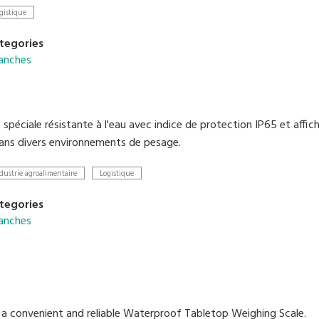
LCD à 6 chiffres
gistique
tegories
anches
 spéciale résistante à l'eau avec indice de protection IP65 et aff
 dans divers environnements de pesage.
dustrie agroalimentaire
Logistique
tegories
anches
 a convenient and reliable Waterproof Tabletop Weighing Scale.