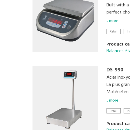
Built with a
perfect choi
settings, an
... more
Retail
In
Product ca
Balances ét
DS-990
Acier inoxy
La plus gran
Matériel en
Batterie re
... more
Retail
In
Product ca