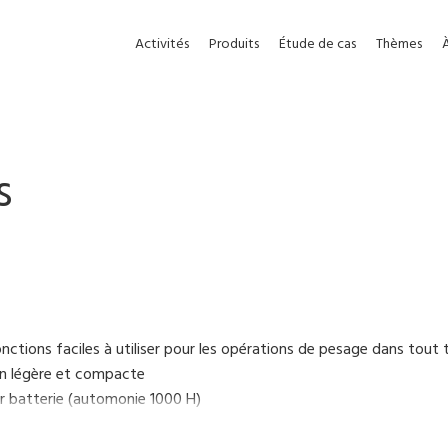
Activités
Produits
Étude de cas
Thèmes
s
nctions faciles à utiliser pour les opérations de pesage dans tou
n légère et compacte
ur batterie (automonie 1000 H)
n IP65