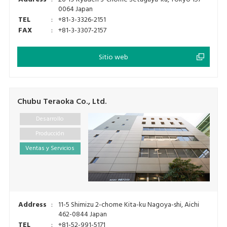
0064 Japan
TEL
:
+81-3-3326-2151
FAX
:
+81-3-3307-2157
Sitio web
Chubu Teraoka Co., Ltd.
Desarrollo
Producción
Ventas y Servicios
Address
:
11-5 Shimizu 2-chome Kita-ku Nagoya-shi, Aichi
462-0844 Japan
TEL
:
+81-52-991-5171