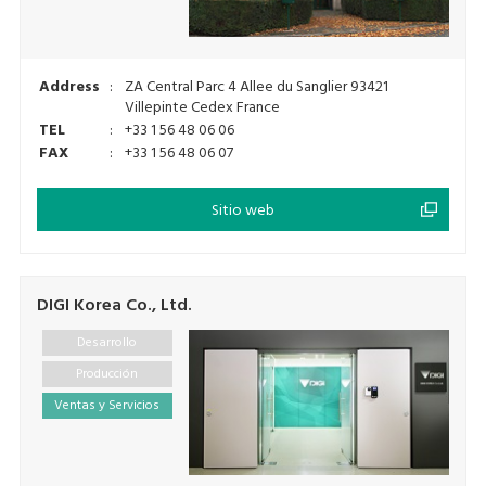
Address
:
ZA Central Parc 4 Allee du Sanglier 93421
Villepinte Cedex France
TEL
:
+33 1 56 48 06 06
FAX
:
+33 1 56 48 06 07
Sitio web
DIGI Korea Co., Ltd.
Desarrollo
Producción
Ventas y Servicios