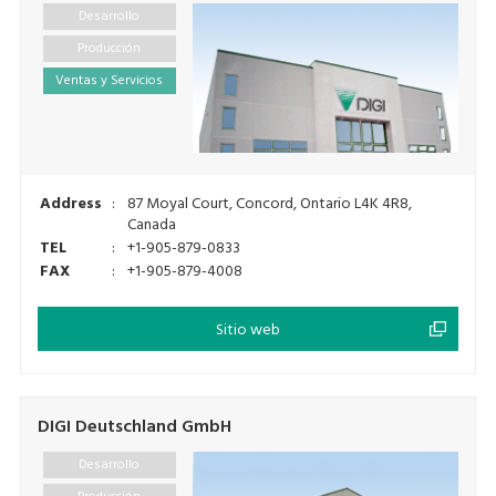
Desarrollo
Producción
Ventas y Servicios
Address
:
87 Moyal Court, Concord, Ontario L4K 4R8,
Canada
TEL
:
+1-905-879-0833
FAX
:
+1-905-879-4008
Sitio web
DIGI Deutschland GmbH
Desarrollo