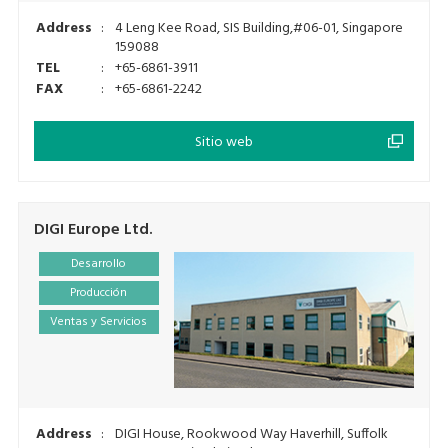
Address
:
4 Leng Kee Road, SIS Building,#06-01, Singapore
159088
TEL
:
+65-6861-3911
FAX
:
+65-6861-2242
Sitio web
DIGI Europe Ltd.
Desarrollo
Producción
Ventas y Servicios
Address
:
DIGI House, Rookwood Way Haverhill, Suffolk