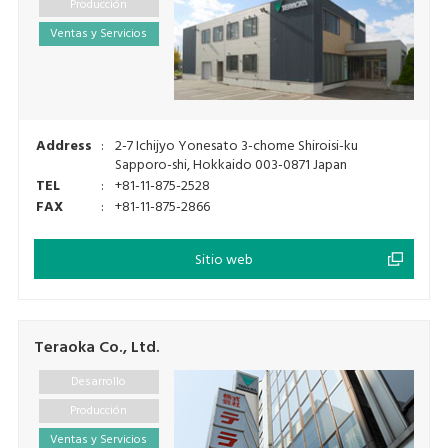
Producción
Ventas y Servicios
Address
:
2-7 Ichijyo Yonesato 3-chome Shiroisi-ku
Sapporo-shi, Hokkaido 003-0871 Japan
TEL
:
+81-11-875-2528
FAX
:
+81-11-875-2866
Sitio web
Teraoka Co., Ltd.
Desarrollo
Producción
Ventas y Servicios