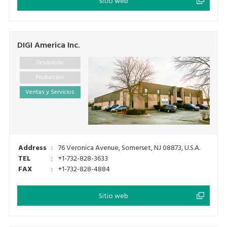
Sitio web
DIGI America Inc.
Desarrollo
Producción
Ventas y Servicios
Address
:
76 Veronica Avenue, Somerset, NJ 08873, U.S.A.
TEL
:
+1-732-828-3633
FAX
:
+1-732-828-4884
Sitio web