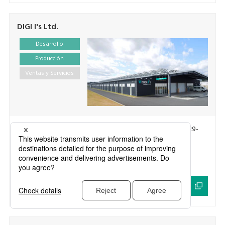
DIGI I's Ltd.
Desarrollo
Producción
Ventas y Servicios
Address
:
31 Takahata Maesawa-ku Ohshu-shi, Iwate 029-
4204 Japan
TEL
:
+81-197-56-2010
FAX
:
+81-197-56-2183
Sitio web