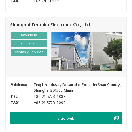
FAX
:
+62-778-371225
Shanghai Teraoka Electronic Co., Ltd.
Desarrollo
Producción
Ventas y Servicios
Address
:
Ting Lin Industry Desarrollo Zone, Jin Shan County,
Shanghai 201505 China
TEL
:
+86-21-5723-4888
FAX
:
+86-21-5723-4090
Sitio web