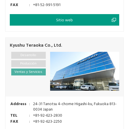
FAX
:
+81-52-991-5191
Sitio web
Kyushu Teraoka Co., Ltd.
Desarrollo
Producción
Ventas y Servicios
Address
:
24-31 Tanotsu 4-chome Higashi-ku, Fukuoka 813-
0034 Japan
TEL
:
+81-92-623-2830
FAX
:
+81-92-623-2250