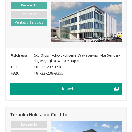
Desarrollo
Producción
Ventas y Servicios
Address
:
6-5 Oroshi-cho 3-chome Wakabayashi-ku Sendai-
shi, Miyagi 984-0015 Japan
TEL
:
+81-22-232-1236
FAX
:
+81-22-238-9355
Sitio web
Teraoka Hokkaido Co., Ltd.
Desarrollo