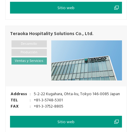
Sitio web
Teraoka Hospitality Solutions Co., Ltd.
Desarrollo
Producción
Ventas y Servicios
Address
:
5-2-22 Kugahara, Ohta-ku, Tokyo 146-0085 Japan
TEL
:
+81-3-5748-5301
FAX
:
+81-3-3752-8805
Sitio web