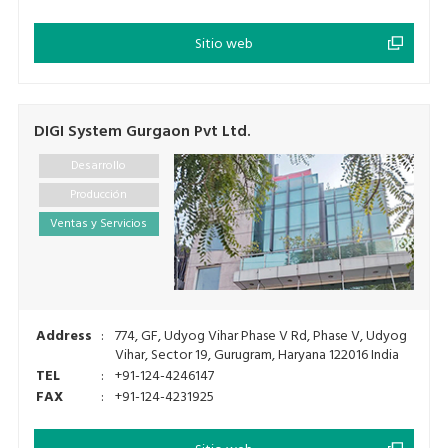
Sitio web
DIGI System Gurgaon Pvt Ltd.
Desarrollo
Producción
Ventas y Servicios
Address
:
774, GF, Udyog Vihar Phase V Rd, Phase V, Udyog
Vihar, Sector 19, Gurugram, Haryana 122016 India
TEL
:
+91-124-4246147
FAX
:
+91-124-4231925