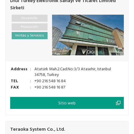
DIGI Turkey Elektronik Sanayi Ve Ticaret Limited
Sirketi
Desarrollo
Producción
Ventas y Servicios
Address
:
Atatürk Mah.2.Cad.No:3/3 Atasehir, Istanbul
34758, Turkey
TEL
:
+90 216 548 16 84
FAX
:
+90 216 548 16 87
Sitio web
Teraoka System Co., Ltd.