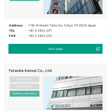
Address
:
1-18-14 Imado Taito-ku, Tokyo 111-0024 Japan
TEL
:
+81-3-3453-2111
FAX
:
+81-3-3453-2112
Sitio web
Teraoka Kansai Co., Ltd.
Desarrollo
Producción
Ventas y Servicios