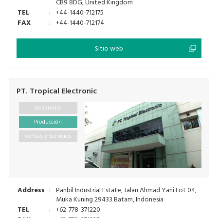
CB9 8DG, United Kingdom
TEL
:
+44-1440-712175
FAX
:
+44-1440-712174
Sitio web
PT. Tropical Electronic
Desarrollo
Producción
Ventas y Servicios
Address
:
Panbil Industrial Estate, Jalan Ahmad Yani Lot 04,
Muka Kuning 29433 Batam, Indonesia
TEL
:
+62-778-371220