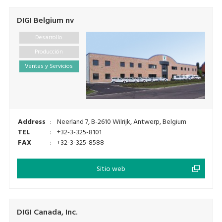
DIGI Belgium nv
Desarrollo
Producción
Ventas y Servicios
Address
:
Neerland 7, B-2610 Wilrijk, Antwerp, Belgium
TEL
:
+32-3-325-8101
FAX
:
+32-3-325-8588
Sitio web
DIGI Canada, Inc.