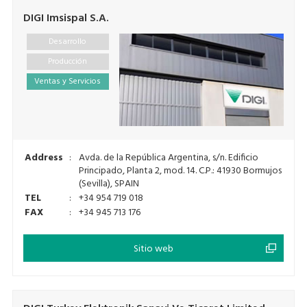
DIGI Imsispal S.A.
Desarrollo
Producción
Ventas y Servicios
Address
:
Avda. de la República Argentina, s/n. Edificio
Principado, Planta 2, mod. 14. C.P.: 41930 Bormujos
(Sevilla), SPAIN
TEL
:
+34 954 719 018
FAX
:
+34 945 713 176
Sitio web