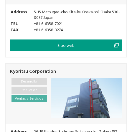
Address
:
5-15 Matsugae-cho Kita-ku Osaka-shi, Osaka 530-
0037 Japan
TEL
:
+81-6-6358-7021
FAX
:
+81-6-6358-3274
Sitio web
Kyoritsu Corporation
Desarrollo
Producción
Ventas y Servicios
Address
:
26-19 Kyuden 3-chome Setagaya-ku, Tokyo 157-