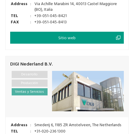
Address
:
Via Achille Marabini 14, 40013 Castel Maggiore
(BO), Italia
TEL
:
+39-051-045-8421
FAX
:
+39-051-045-8413
Sitio web
DIGI Nederland B.V.
Desarrollo
Producción
Ventas y Servicios
Address
:
Smederij 6, 1185 ZR Amstelveen, The Netherlands
TEL
:
+31-020-236 1300