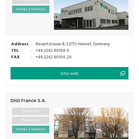
Producción
Ventas y Servicios
Address
:
Reisertstrasse 8, 53773 Hennef, Germany
TEL
:
+49 2242 90104-0
FAX
:
+49 2242 90104-29
Sitio web
DIGI France S.A.
Desarrollo
Producción
Ventas y Servicios