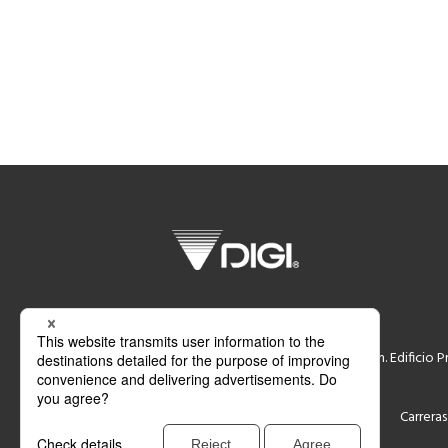
DIGI Imsispal S.A.
Avda. de la República Argentina, s/n. Edificio P
Soporte
Contacto
Carreras