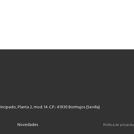
rincipado, Planta 2, mod. 14. C.P.: 41930 Bormujos (Sevilla)
Novedades
Política de privacid