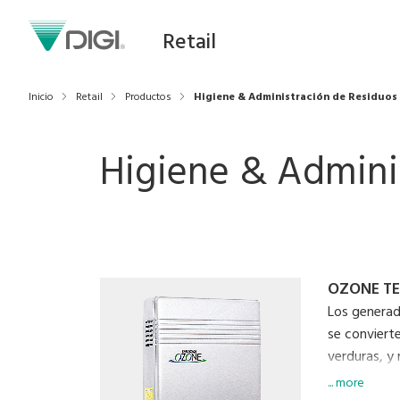
Retail
Inicio
Retail
Productos
Higiene & Administración de Residuos
Higiene & Admini
OZONE T
Los generad
se conviert
verduras, y
oxígeno cua
... more