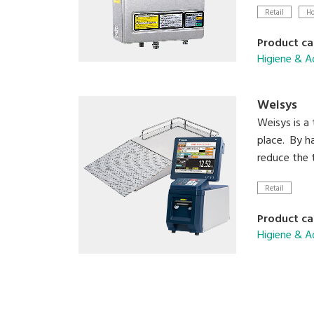
conveniente
Retail
Ho
Product ca
Higiene & A
Weisys
Weisys is a
place. By ha
reduce the 
Retail
Product ca
Higiene & A