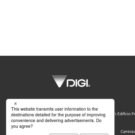
DIGI Imsispal S.A.
Avda. de la República Argentina, s/n. Edificio P
Soporte
Contacto
Carreras