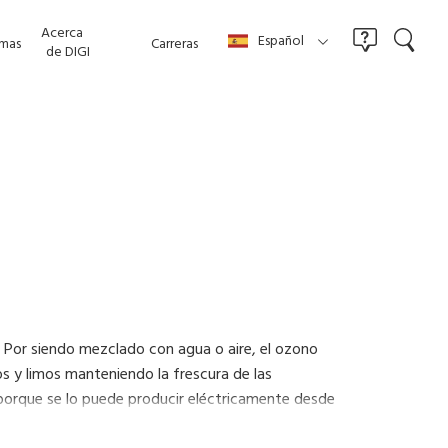
Acerca
Español
mas
Carreras
de DIGI
. Por siendo mezclado con agua o aire, el ozono
os y limos manteniendo la frescura de las
 porque se lo puede producir eléctricamente desde
le con medio ambiente. Ofrece una manera