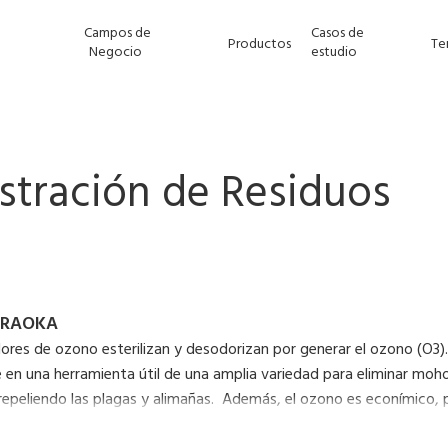
Campos de
Casos de
Productos
Te
Negocio
estudio
stración de Residuos
ERAOKA
ores de ozono esterilizan y desodorizan por generar el ozono (O3)
e en una herramienta útil de una amplia variedad para eliminar moh
 repeliendo las plagas y alimañas. Además, el ozono es econímico,
l que existe en el aire. No deja residuos perniciosos, y es amigab