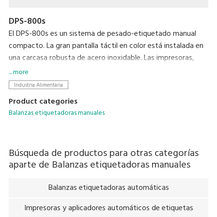
DPS-800s
El DPS-800s es un sistema de pesado-etiquetado manual
compacto. La gran pantalla táctil en color está instalada en
una carcasa robusta de acero inoxidable. Las impresoras,
balanzas y soporte opcionales realizan una máquina versátil
... more
robusta.
Industria Alimentaria
Product categories
Balanzas etiquetadoras manuales
Búsqueda de productos para otras categorías
aparte de
Balanzas etiquetadoras manuales
Balanzas etiquetadoras automáticas
Impresoras y aplicadores automáticos de etiquetas