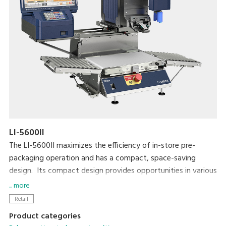
LI-5600II
The LI-5600II maximizes the efficiency of in-store pre-
packaging operation and has a compact, space-saving
design. Its compact design provides opportunities in various
applications that require a simple, unique solution for
... more
automatic and semi-automatic labeling. The LI-5600II is also
Retail
highly compatible with existing equipment such as MAP
Product categories
packaging machines in the pre-packaging area.