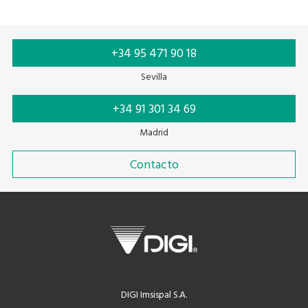
+34 95 471 90 18
Sevilla
+34 91 301 34 69
Madrid
Contacto
DIGI Imsispal S.A.