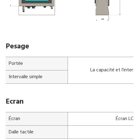
Pesage
Portée
La capacité et l'inter
Intervalle simple
Ecran
Écran
Écran LCD 1
Dalle tactile
Éc