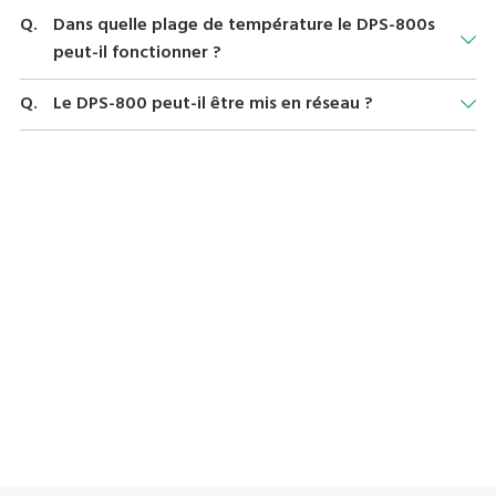
Dans quelle plage de température le DPS-800s
peut-il fonctionner ?
La plage de température de l'environnement climatique pour le
Le DPS-800 peut-il être mis en réseau ?
DPS-800s est de -10 °C à +40 °C.
Oui, le DPS-800 dispose d'une prise RJ45 pour la connexion
réseau.