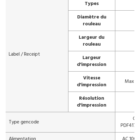
Types
Diamètre du
M
rouleau
Largeur du
rouleau
Label / Receipt
Largeur
d'impression
Vitesse
Max 15
d'impression
Résolution
d'impression
Cod
Type gencode
PDF417 (
Alimentation
AC 100V