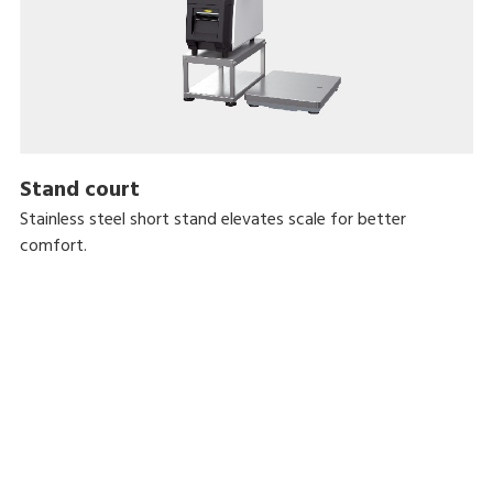
Stand court
Stainless steel short stand elevates scale for better
comfort.
Options
Réseau local sans fil IEEE 802.11 a/b/g/n/ac, InfoTag,
e.Label, Station de base, kit de rembobinage interne,