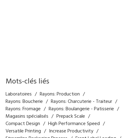
porte-étiquette long linerless
Factory Option
Linerless à massicot automatique, distributeur
automatique pour linerless
Mots-clés liés
Laboratoires
Rayons: Production
Rayons: Boucherie
Rayons: Charcuterie - Traiteur
Rayons: Fromage
Rayons: Boulangerie - Patisserie
Magasins spécialisés
Prepack Scale
Compact Design
High Performance Speed
Versatile Printing
Increase Productivity