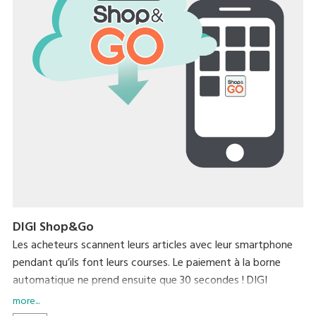
DIGI Shop&Go
Les acheteurs scannent leurs articles avec leur smartphone
pendant qu’ils font leurs courses. Le paiement à la borne
automatique ne prend ensuite que 30 secondes ! DIGI
Shop&Go réinvente l’expérience commerciale en réduisant
more...