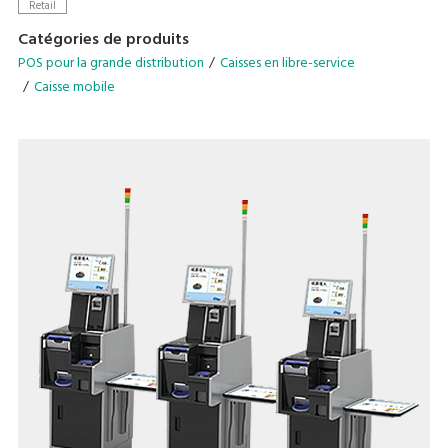
considérablement l’une des principales sources de stress
Retail
pour les acheteurs : faire la queue en caisse.
Catégories de produits
POS pour la grande distribution
Caisses en libre-service
Caisse mobile