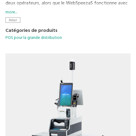
deux opérateurs, alors que le WebSpeezaS fonctionne avec
un seul opérateur.
more...
Le WebSpeezaW possède le mode 3 clients à opérateur
Retail
unique de DIGI. Ceci permet aux transactions de trois clients
Catégories de produits
maximum d'être mises en file d'attente par un seul
POS pour la grande distribution
opérateur.