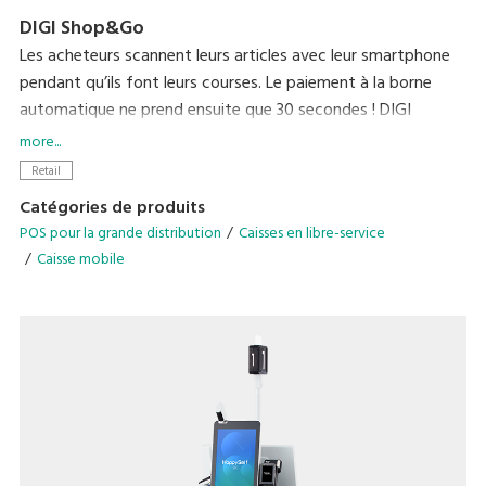
DIGI Shop&Go
Les acheteurs scannent leurs articles avec leur smartphone
pendant qu’ils font leurs courses. Le paiement à la borne
automatique ne prend ensuite que 30 secondes ! DIGI
Shop&Go réinvente l’expérience commerciale en réduisant
more...
considérablement l’une des principales sources de stress
Retail
pour les acheteurs : faire la queue en caisse.
Catégories de produits
POS pour la grande distribution
Caisses en libre-service
Caisse mobile