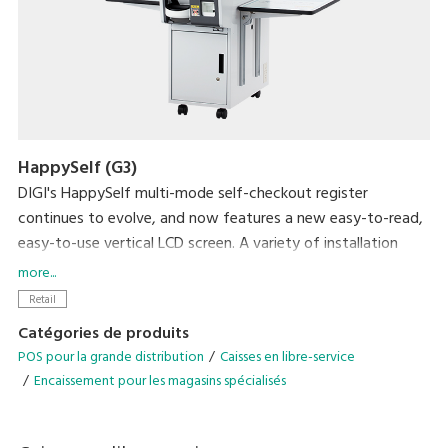
HappySelf (G3)
DIGI's HappySelf multi-mode self-checkout register
continues to evolve, and now features a new easy-to-read,
easy-to-use vertical LCD screen. A variety of installation
variations have been created to meet diverse store
more...
requirements.
Retail
Self-checkout requires minimal staff without the need for
Catégories de produits
direct interaction with shoppers and cashless payment
POS pour la grande distribution
Caisses en libre-service
means there is no handling of cash. So, this can contribute
Encaissement pour les magasins spécialisés
to preventing the spread of coronavirus infection by
reducing crowding and contamination by touch. Another
plus of the system is that it gives you the flexibility of easily