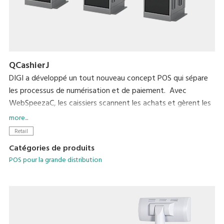
QCashierJ
DIGI a développé un tout nouveau concept POS qui sépare
les processus de numérisation et de paiement. Avec
WebSpeezaC, les caissiers scannent les achats et gèrent les
réductions. Avec QCashier, les acheteurs gèrent les
more...
paiements eux-mêmes. Laisser la gestion des paiements aux
Retail
acheteurs augmente considérablement la productivité en
Catégories de produits
caisse d’environ 160% (mesure DIGI).
POS pour la grande distribution