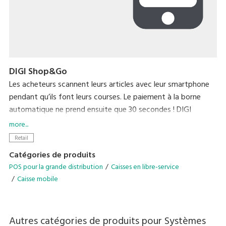
DIGI Shop&Go
Les acheteurs scannent leurs articles avec leur smartphone
pendant qu’ils font leurs courses. Le paiement à la borne
automatique ne prend ensuite que 30 secondes ! DIGI
Shop&Go réinvente l’expérience commerciale en réduisant
more...
considérablement l’une des principales sources de stress
Retail
pour les acheteurs : faire la queue en caisse.
Catégories de produits
POS pour la grande distribution
Caisses en libre-service
Caisse mobile
Autres catégories de produits pour
Systèmes