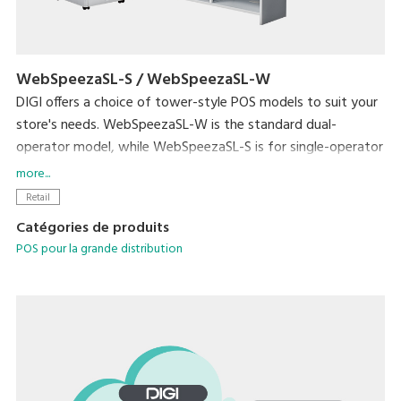
WebSpeezaSL-S / WebSpeezaSL-W
DIGI offers a choice of tower-style POS models to suit your
store's needs. WebSpeezaSL-W is the standard dual-
operator model, while WebSpeezaSL-S is for single-operator
use.
more...
WebSpeezaSL-W supports DIGI's unique single-operator-3-
Retail
customer operating mode. This allows a single operator to
Catégories de produits
handle up to three customer transactions at the same time.
POS pour la grande distribution