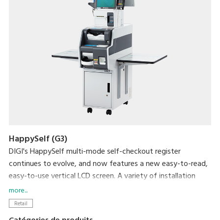
HappySelf (G3)
DIGI's HappySelf multi-mode self-checkout register
continues to evolve, and now features a new easy-to-read,
easy-to-use vertical LCD screen. A variety of installation
variations have been created to meet diverse store
more...
requirements.
Retail
Self-checkout requires minimal staff without the need for