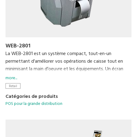
WEB-2801
La WEB-2801 est un système compact, tout-en-un
permettant d'améliorer vos opérations de caisse tout en
minimisant la main d’oeuvre et les équipements. Un écran
tactile 12 pouces et une imprimante thermique intégrée
more...
rendent vos opérations quotidiennes simples et faciles. Un
Retail
dispositif graphique VFD à contraste élevé a été adapté
Catégories de produits
pour l’affichage côté client. Les systèmes d'application
POS pour la grande distribution
MaxPos et MaxChain rendent plus simple la gestion des
différentes informations sur la base d'une mise en réseau.