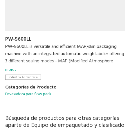
PW-5600LL
PW-5600LL is versatile and efficient MAP/skin packaging
machine with an integrated automatic weigh labeler offering
3 different sealing modes - MAP (Modified Atmosphere
Packing), VSP (Vacuum Skin Packing) and Seal Only (Natural
more...
gas).
Industria Alimentaria
Categorías de Producto
Envasadora para flow pack
Búsqueda de productos para otras categorías
aparte de
Equipo de empaquetado y clasificado