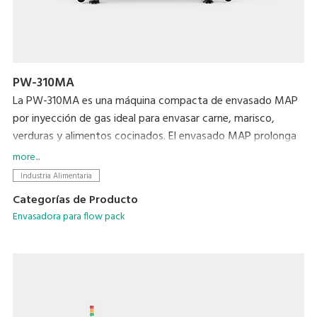
PW-310MA
La PW-310MA es una máquina compacta de envasado MAP
por inyección de gas ideal para envasar carne, marisco,
verduras y alimentos cocinados. El envasado MAP prolonga
eficazmente la vida útil de los alimentos al tiempo que
more...
protege su frescura, sabor y aspecto originales.
Industria Alimentaria
Categorías de Producto
Envasadora para flow pack