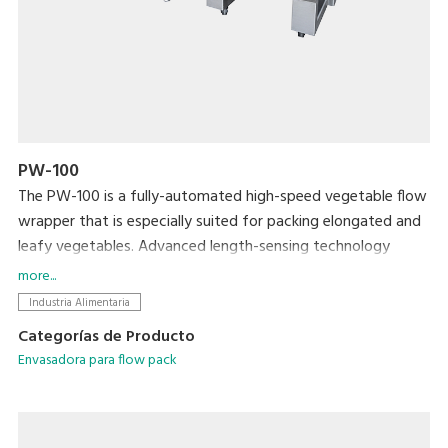
PW-100
The PW-100 is a fully-automated high-speed vegetable flow
wrapper that is especially suited for packing elongated and
leafy vegetables. Advanced length-sensing technology
ensures accurate and speedy packing. This product has a
more...
number of features that reduce packing errors and lock in
Industria Alimentaria
freshness for a shelf-ready product.
Categorías de Producto
Envasadora para flow pack