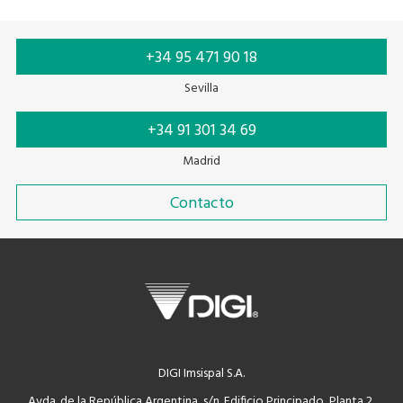
+34 95 471 90 18
Sevilla
+34 91 301 34 69
Madrid
Contacto
DIGI Imsispal S.A.
Avda. de la República Argentina, s/n. Edificio Principado, Planta 2,