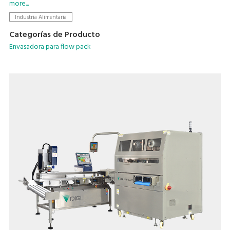
personal y productos químicos de uso diario.
more...
Industria Alimentaria
Categorías de Producto
Envasadora para flow pack