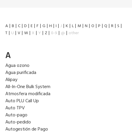
A
B
C
D
E
F
G
H
I
J
K
L
M
N
O
P
Q
R
S
T
U
V
W
X
Y
Z
0-9
@
other
A
Agua ozono
Agua purificada
Alipay
All-In-One Bulk System
Atmosfera modificada
Auto PLU Call Up
Auto TPV
Auto-pago
Auto-pedido
Autogestión de Pago