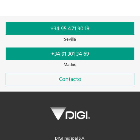
+34 95 471 90 18
Sevilla
+34 91 301 34 69
Madrid
Contacto
DIGI Imsispal S.A.