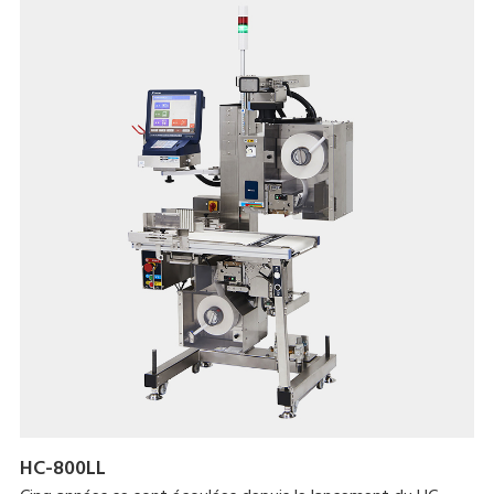
nettoyer et peu encombrant.
HC-800LL