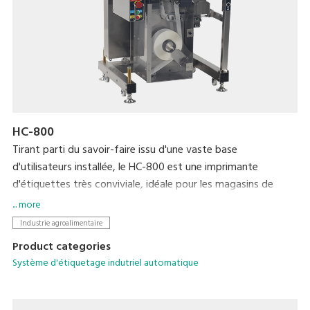
HC-800
Tirant parti du savoir-faire issu d'une vaste base
d'utilisateurs installée, le HC-800 est une imprimante
d'étiquettes très conviviale, idéale pour les magasins de
proximité et les systèmes de vente au détail. En installant
... more
une application spéciale, l’imprimante peut afficher et
Industrie agroalimentaire
imprimer une variété d’étiquettes pour les aliments
Product categories
transformés, tels que les boîtes à bento et les
Système d'étiquetage indutriel automatique
accompagnements. Nous avons complètement repensé la
fonctionnalité de base pour permettre un fonctionnement
plus précis et plus efficace dans un facteur de forme facile à