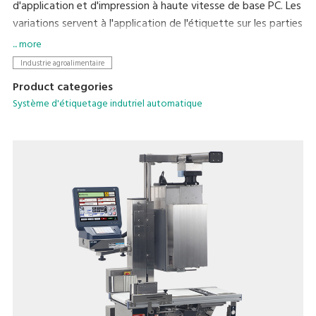
d'application et d'impression à haute vitesse de base PC. Les
variations servent à l'application de l'étiquette sur les parties
basse et supérieure du produit.
... more
La flexibilité de cette machine d base PC permet une
Industrie agroalimentaire
intégration facile avec les machines existantes et la mise en
Product categories
réseau.
Système d'étiquetage indutriel automatique
Écran tactile couleur pour une programmation facile et
rapide et une sélection PLU.