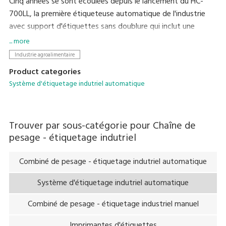
Cinq années se sont écoulées depuis le lancement du HC-
700LL, la première étiqueteuse automatique de l'industrie
avec support d'étiquettes sans doublure qui inclut une
fonction de découpe automatique, ce qui constitue une
... more
réalisation technique extrêmement difficile. Le HC-800LL est
Industrie agroalimentaire
le dernier modèle de la gamme et est conçu pour aider à
Product categories
résoudre divers problèmes rencontrés par l'industrie
Système d'étiquetage indutriel automatique
agroalimentaire, notamment l'augmentation du nombre de
documents imprimés par étiquette et la réduction de
l'espace disponible pour les étiquettes.
Trouver par sous-catégorie pour
Chaîne de
pesage - étiquetage indutriel
Combiné de pesage - étiquetage indutriel automatique
Système d'étiquetage indutriel automatique
Combiné de pesage - étiquetage industriel manuel
Imprimantes d'étiquettes