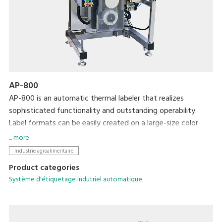
AP-800
AP-800 is an automatic thermal labeler that realizes
sophisticated functionality and outstanding operability.
Label formats can be easily created on a large-size color
display and then printed using simple operations. We
... more
completely revamped the basic functionality to allow more
Industrie agroalimentaire
accurate and efficient operation in an easy-to-clean, space-
Product categories
saving form factor.
Système d'étiquetage indutriel automatique