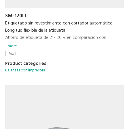
SM-120LL
Etiquetado sin revestimiento con cortador automático
Longitud flexible de la etiqueta
Ahorro de etiqueta de 21~26% en comparación con
etiquetado con revestimiento
... more
Rendimiento resistente al agua mejorado
Retail
Ciclo de vida del cabezal térmico mejorado
Product categories
Impresión de la etiqueta y recibo en una impresora
Balanzas con impresora