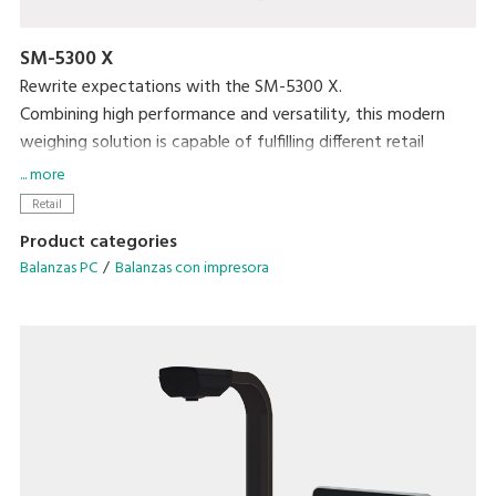
SM-5300 X
Rewrite expectations with the SM-5300 X.
Combining high performance and versatility, this modern
weighing solution is capable of fulfilling different retail
purposes.
... more
Retail
Easy-to-use and function-oriented user interface
Product categories
Scalable configuration with future-ready solutions
Balanzas PC
Balanzas con impresora
Video playback for in-store promotions and advertisements
High resolution 300 dpi label printing