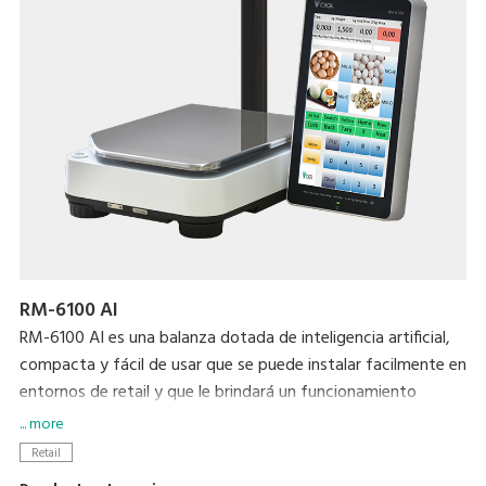
RM-6100 AI
RM-6100 AI es una balanza dotada de inteligencia artificial,
compacta y fácil de usar que se puede instalar facilmente en
entornos de retail y que le brindará un funcionamiento
eficiente e inteligente de TPV reconociendo tanto artículos
... more
sueltos como en bolsas.
Retail