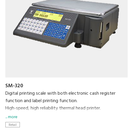
SM-320
Digital printing scale with both electronic cash register
function and label printing function.
High-speed, high reliability thermal head printer.
Easy paper handing achieved with special designed
... more
mechanism.
Retail
Built-in clock automatically updates date and time.