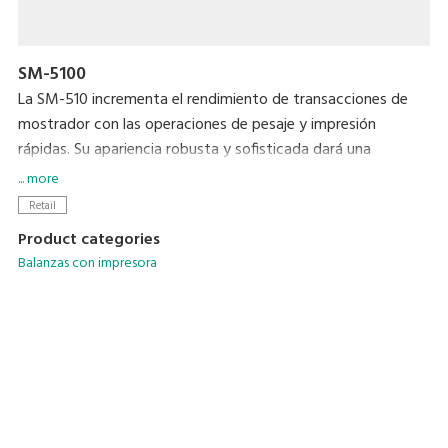
SM-5100
La SM-510 incrementa el rendimiento de transacciones de
mostrador con las operaciones de pesaje y impresión
rápidas. Su apariencia robusta y sofisticada dará una
favorable impresión en los mostradores de tiendas
... more
modernas, y ofrecerá valor añadido para la operación de su
Retail
tienda.
Product categories
Balanzas con impresora