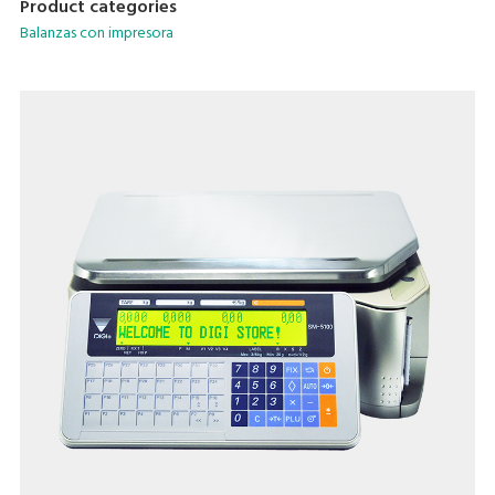
Product categories
Quick response to weight changes.
Balanzas con impresora
Calibrating by software.