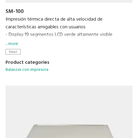
SM-100
Impresión térmica directa de alta velocidad de
características amigables con usuarios
- Display 19 segmentos LCD verde altamente visible
- Actualización de fecha y de hora automática con un reloj
... more
incorporado
Retail
Product categories
Balanzas con impresora