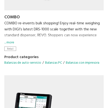
COMBO
COMBO re-invents bulk shopping! Enjoy real-time weighing
with DIGI’s latest DRS-1000 scale together with the new
standard dispenser, REVO. Shoppers can now experience
effortless real-time weighing and a hygienic bulk shopping
... more
experience while retailers streamline bulk station
Retail
management by reducing operational tasks such as washing
Product categories
dispenser or refilling!
Balanzas de auto-servicio
Balanzas PC
Balanzas con impresora