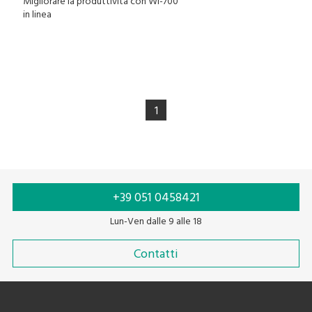
Migliorare la produttività con WI-700
in linea
1
+39 051 0458421
Lun-Ven dalle 9 alle 18
Contatti