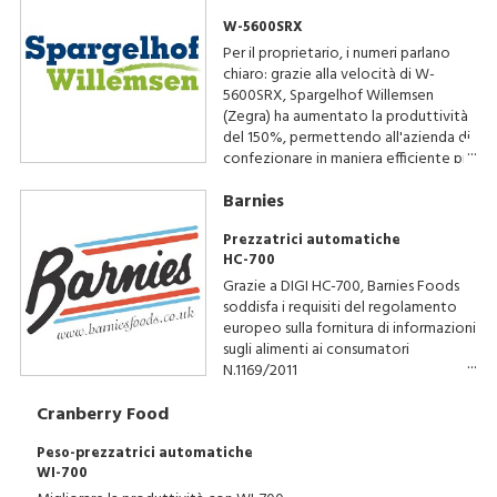
W-5600SRX
Per il proprietario, i numeri parlano
chiaro: grazie alla velocità di W-
5600SRX, Spargelhof Willemsen
(Zegra) ha aumentato la produttività
del 150%, permettendo all'azienda di
confezionare in maniera efficiente più
di 200.000 vaschette di asparagi nei
Barnies
mesi di alta stagione.
Prezzatrici automatiche
HC-700
Grazie a DIGI HC-700, Barnies Foods
soddisfa i requisiti del regolamento
europeo sulla fornitura di informazioni
sugli alimenti ai consumatori
N.1169/2011
Cranberry Food
Peso-prezzatrici automatiche
WI-700