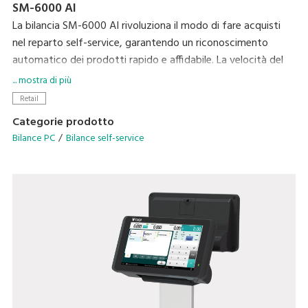
SM-6000 AI
La bilancia SM-6000 AI rivoluziona il modo di fare acquisti
nel reparto self-service, garantendo un riconoscimento
automatico dei prodotti rapido e affidabile. La velocità del
sistema Edge computing DIGI permette di snellire le
... mostra di più
operazioni di pesatura dei prodotti sfusi o insacchettati del
Retail
reparto ortofrutta, prevenendo gli errori nella selezione del
Categorie prodotto
PLU.
Bilance PC
Bilance self-service