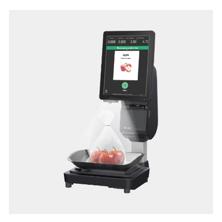
disposizione un'interfaccia utente funzionale ed il massimo
della tecnologia e delle soluzioni DIGI per un banco smart: le
e.Label, le Infotag e gli Speed ID. Le varianti per il banco e
self-service permettono di declinare le sue peculiarità per
tutti i reparti, per un punto vendita elegante e tecnologico.
Be free from limits: rompi gli schemi e rivoluziona lo
shopping di tutti i giorni con SM-6000!