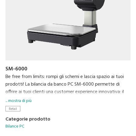
SM-6000
Be free from limits: rompi gli schemi e lascia spazio ai tuoi
prodotti! La bilancia da banco PC SM-6000 permette di
offrire ai tuoi clienti una customer experience innovativa: il
suo design unico lascia spazio ai prodotti pesati, senza
... mostra di più
intralciare l'interazione tra operatore e cliente, catturando lo
Retail
sguardo con le sue linee eleganti ed il suo display verticale
Categorie prodotto
per offrire un'esperienza di shopping piacevole, che vede il
Bilance PC
cliente protagonista. Dall'altra parte, l'operatore ha a sua