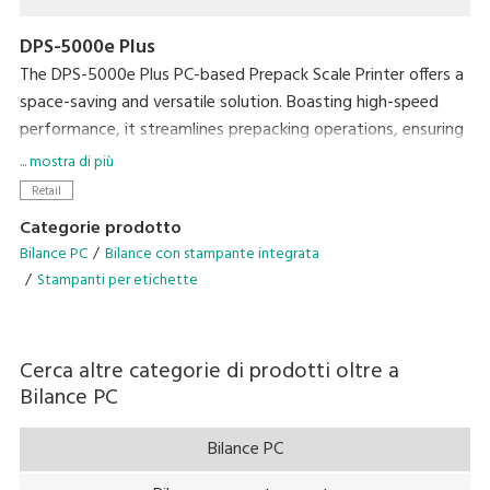
DPS-5000e Plus
The DPS-5000e Plus PC-based Prepack Scale Printer offers a
space-saving and versatile solution. Boasting high-speed
performance, it streamlines prepacking operations, ensuring
exceptional efficiency without compromising on workspace.
... mostra di più
Retail
• Enhance efficiency with the Auto Linerless Dispenser Kit,
Categorie prodotto
streamlining workflow for continuous label printing
Bilance PC
Bilance con stampante integrata
• Accommodate a wide range of packing needs
Stampanti per etichette
• Small Footprint
• Compatible With DIGI ESL & POS
Cerca altre categorie di prodotti oltre a
Bilance PC
Bilance PC