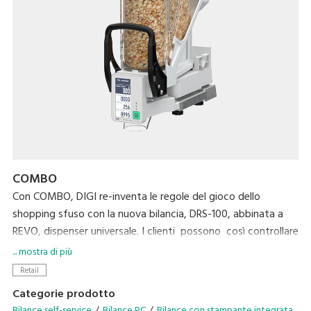
COMBO
Con COMBO, DIGI re-inventa le regole del gioco dello
shopping sfuso con la nuova bilancia, DRS-100, abbinata a
REVO, dispenser universale. I clienti possono così controllare
in tempo reale il peso e il prezzo di ciò che si sta
... mostra di più
acquistando, in modo del tutto igienico. I vantaggi non
Retail
mancano per i Retailer che, grazie a questa soluzione,
Categorie prodotto
possono promuovere la vendita dello sfuso senza
Bilance self-service
Bilance PC
Bilance con stampante integrata