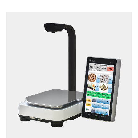
immagini e video per i tuoi clienti per massimizzare l'efficacia
delle promozioni in corso. L'etichettatrice con elevata
qualità di stampa a 300 dpi è disponibile con stampante
tradizionale o linerless, per godere del risparmio di questa
soluzione su tutte le varianti.