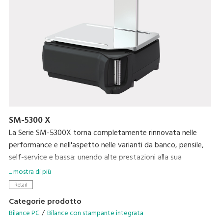
SM-5300 X
La Serie SM-5300X torna completamente rinnovata nelle
performance e nell'aspetto nelle varianti da banco, pensile,
self-service e bassa: unendo alte prestazioni alla sua
flessibilità, questa soluzione di pesatura moderna si adatta ai
... mostra di più
diversi bisogni dei retailer. La sua interfaccia utente smart
Retail
assicura una user experience moderna e la base PC la rende
Categorie prodotto
adatta ad accogliere programmazioni personalizzate e
Bilance PC
Bilance con stampante integrata
soluzioni future. Il display 10'' permette la visualizzazione di