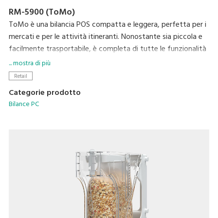
RM-5900 (ToMo)
ToMo è una bilancia POS compatta e leggera, perfetta per i
mercati e per le attività itineranti. Nonostante sia piccola e
facilmente trasportabile, è completa di tutte le funzionalità
di una bilancia POS ed è semplicissima da utilizzare, offrendo
... mostra di più
anche le possibilità di sfruttare i pagamenti da mobile
Retail
tramite un QR Code. Il suo design moderno è disponibile in
Categorie prodotto
tre colori per adattarsi al meglio allo spazio di vendita.
Bilance PC