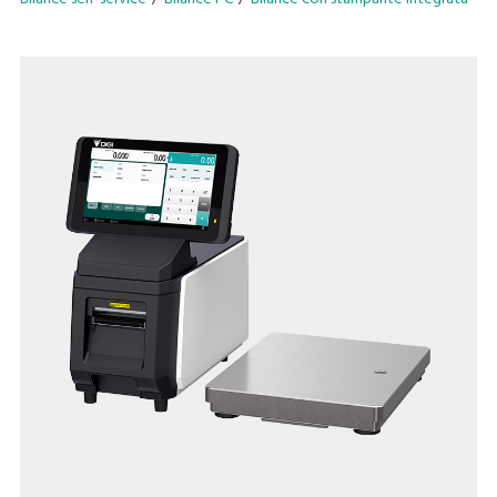
preoccuparsi di dover lavare o riempire di tanto in tanto il
dispenser!