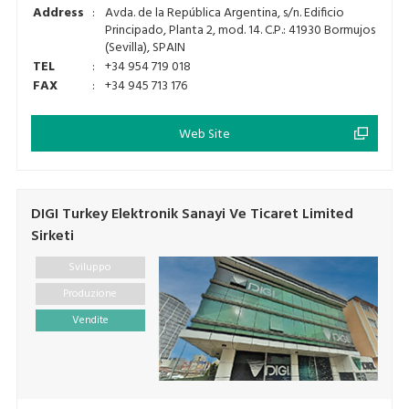
Address
:
Avda. de la República Argentina, s/n. Edificio
Principado, Planta 2, mod. 14. C.P.: 41930 Bormujos
(Sevilla), SPAIN
TEL
:
+34 954 719 018
FAX
:
+34 945 713 176
Web Site
DIGI Turkey Elektronik Sanayi Ve Ticaret Limited
Sirketi
Sviluppo
Produzione
Vendite