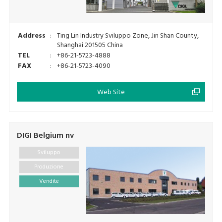
Address
:
Ting Lin Industry Sviluppo Zone, Jin Shan County,
Shanghai 201505 China
TEL
:
+86-21-5723-4888
FAX
:
+86-21-5723-4090
Web Site
DIGI Belgium nv
Sviluppo
Produzione
Vendite