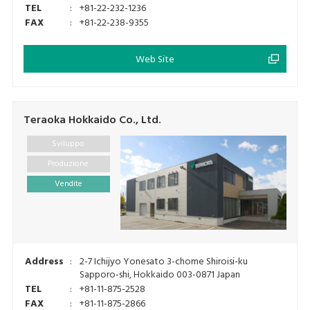
TEL
:
+81-22-232-1236
FAX
:
+81-22-238-9355
Web Site
Teraoka Hokkaido Co., Ltd.
Sviluppo
Produzione
Vendite
Address
:
2-7 Ichijyo Yonesato 3-chome Shiroisi-ku
Sapporo-shi, Hokkaido 003-0871 Japan
TEL
:
+81-11-875-2528
FAX
:
+81-11-875-2866