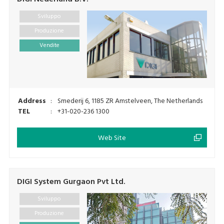
Sviluppo
Produzione
Vendite
Address
:
Smederij 6, 1185 ZR Amstelveen, The Netherlands
TEL
:
+31-020-236 1300
Web Site
DIGI System Gurgaon Pvt Ltd.
Sviluppo
Produzione