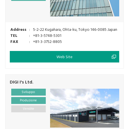
Address
:
5-2-22 Kugahara, Ohta-ku, Tokyo 146-0085 Japan
TEL
:
+81-3-5748-5301
FAX
:
+81-3-3752-8805
Web Site
DIGI I's Ltd.
Sviluppo
Produzione
Vendite