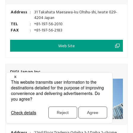
Address
:
31 Takahata Maesawa-ku Ohshu-shi, Iwate 029-
4204 Japan
TEL
:
+81-197-56-2010
FAX
:
+81-197-56-2183
Web Site
DIGI Japan Inc.
Sviluppo
Produzione
Vendite
Address
:
22nd Floor Tradepia Odaiba 3-1 Daiba 2-chome