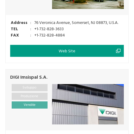
Address
:
76 Veronica Avenue, Somerset, NJ 08873, U.S.A.
TEL
:
+1-732-828-3633
FAX
:
+1-732-828-4884
Web Site
DIGI Imsispal S.A.
Sviluppo
Produzione
Vendite