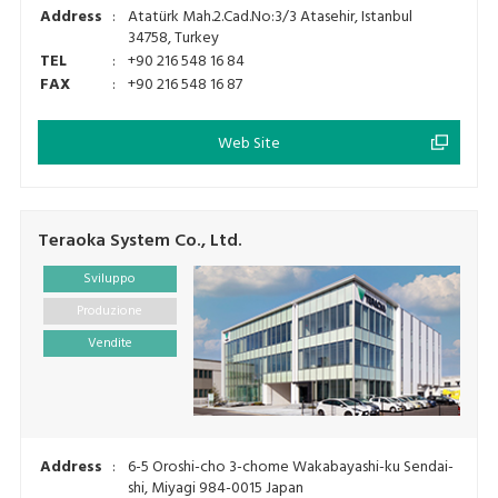
Address
:
Atatürk Mah.2.Cad.No:3/3 Atasehir, Istanbul
34758, Turkey
TEL
:
+90 216 548 16 84
FAX
:
+90 216 548 16 87
Web Site
Teraoka System Co., Ltd.
Sviluppo
Produzione
Vendite
Address
:
6-5 Oroshi-cho 3-chome Wakabayashi-ku Sendai-
shi, Miyagi 984-0015 Japan