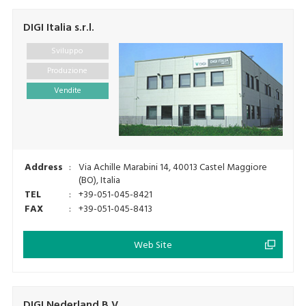
DIGI Italia s.r.l.
Sviluppo
Produzione
Vendite
Address
:
Via Achille Marabini 14, 40013 Castel Maggiore
(BO), Italia
TEL
:
+39-051-045-8421
FAX
:
+39-051-045-8413
Web Site
DIGI Nederland B.V.