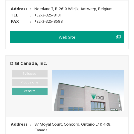
Address
:
Neerland 7, B-2610 Wilrijk, Antwerp, Belgium
TEL
:
+32-3-325-8101
FAX
:
+32-3-325-8588
Web Site
DIGI Canada, Inc.
Sviluppo
Produzione
Vendite
Address
:
87 Moyal Court, Concord, Ontario L4K 4R8,
Canada