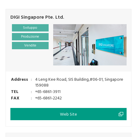
DIGI Singapore Pte. Ltd.
Sviluppo
Produzione
Vendite
Address
:
4 Leng Kee Road, SIS Building,#06-01, Singapore
159088
TEL
:
+65-6861-3911
FAX
:
+65-6861-2242
Web Site