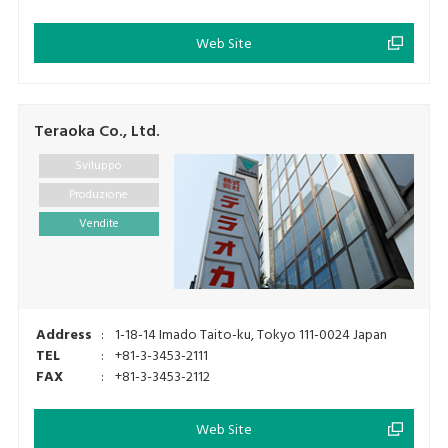
Web Site
Teraoka Co., Ltd.
Sviluppo
Produzione
Vendite
Address
:
1-18-14 Imado Taito-ku, Tokyo 111-0024 Japan
TEL
:
+81-3-3453-2111
FAX
:
+81-3-3453-2112
Web Site