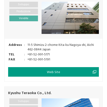
Sviluppo
Produzione
Vendite
Address
:
11-5 Shimizu 2-chome Kita-ku Nagoya-shi, Aichi
462-0844 Japan
TEL
:
+81-52-991-5171
FAX
:
+81-52-991-5191
Web Site
Kyushu Teraoka Co., Ltd.
Sviluppo