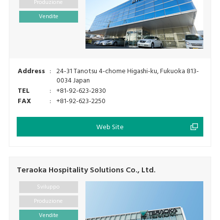
Produzione
Vendite
Address
:
24-31 Tanotsu 4-chome Higashi-ku, Fukuoka 813-
0034 Japan
TEL
:
+81-92-623-2830
FAX
:
+81-92-623-2250
Web Site
Teraoka Hospitality Solutions Co., Ltd.
Sviluppo
Produzione
Vendite