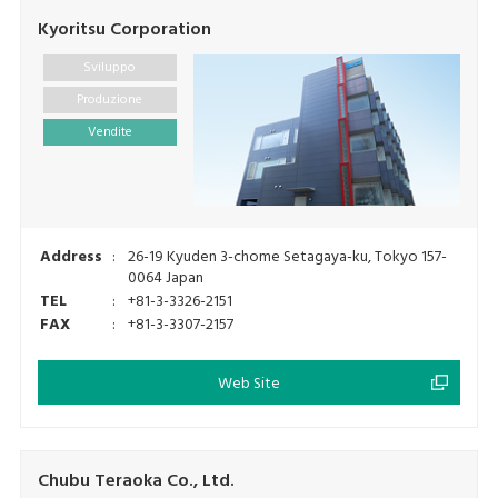
Kyoritsu Corporation
Sviluppo
Produzione
Vendite
Address
:
26-19 Kyuden 3-chome Setagaya-ku, Tokyo 157-
0064 Japan
TEL
:
+81-3-3326-2151
FAX
:
+81-3-3307-2157
Web Site
Chubu Teraoka Co., Ltd.