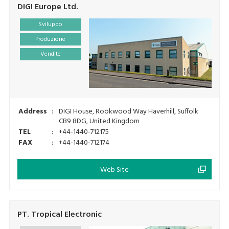
DIGI Europe Ltd.
Sviluppo
Produzione
Vendite
Address
:
DIGI House, Rookwood Way Haverhill, Suffolk
CB9 8DG, United Kingdom
TEL
:
+44-1440-712175
FAX
:
+44-1440-712174
Web Site
PT. Tropical Electronic