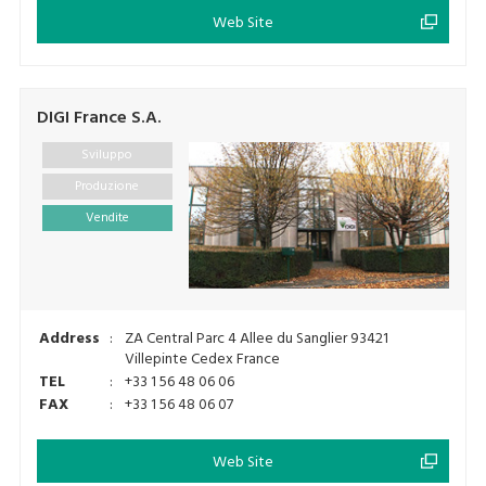
Web Site
DIGI France S.A.
Sviluppo
Produzione
Vendite
Address
:
ZA Central Parc 4 Allee du Sanglier 93421
Villepinte Cedex France
TEL
:
+33 1 56 48 06 06
FAX
:
+33 1 56 48 06 07
Web Site