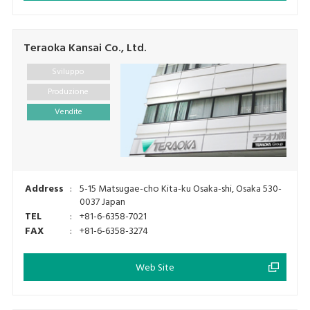
Teraoka Kansai Co., Ltd.
Sviluppo
Produzione
Vendite
Address
:
5-15 Matsugae-cho Kita-ku Osaka-shi, Osaka 530-
0037 Japan
TEL
:
+81-6-6358-7021
FAX
:
+81-6-6358-3274
Web Site