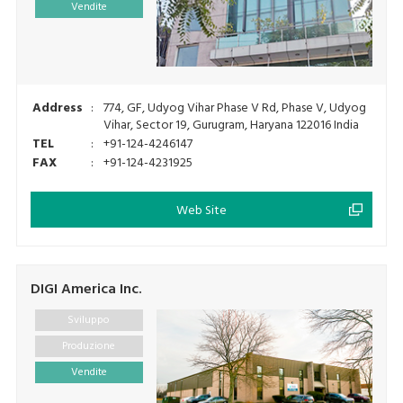
Vendite
Address
:
774, GF, Udyog Vihar Phase V Rd, Phase V, Udyog
Vihar, Sector 19, Gurugram, Haryana 122016 India
TEL
:
+91-124-4246147
FAX
:
+91-124-4231925
Web Site
DIGI America Inc.
Sviluppo
Produzione
Vendite