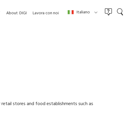
Italiano
i
About
DIGI
Lavora con noi
y retail stores and food establishments such as
line your operational needs.