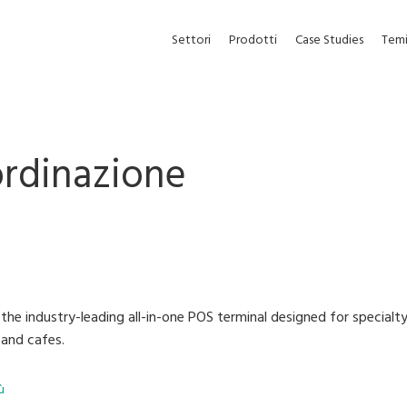
Settori
Prodotti
Case Studies
Tem
ordinazione
the industry-leading all-in-one POS terminal designed for specialt
 and cafes.
our business with the latest DIGI technologies designed to stream
ù