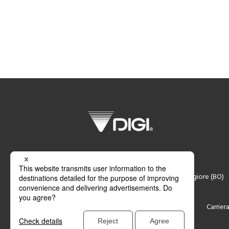
DIGI Italia S.r.l.
Via Achille Marabini 14, Castel Maggiore (BO)
Assistenza
Contatti
Carrier