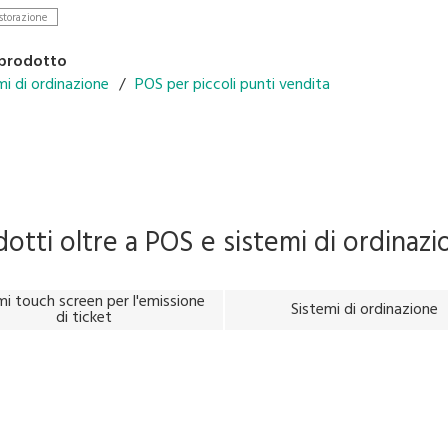
storazione
able operation menu and table management system
r in-store promotions on customer display
 prodotto
configuration with cloud backend-solutions
mi di ordinazione
POS per piccoli punti vendita
e for quick serve and dine-in application
multiple languages
dotti oltre a
POS e sistemi di ordinazi
mi touch screen per l'emissione
Sistemi di ordinazione
di ticket