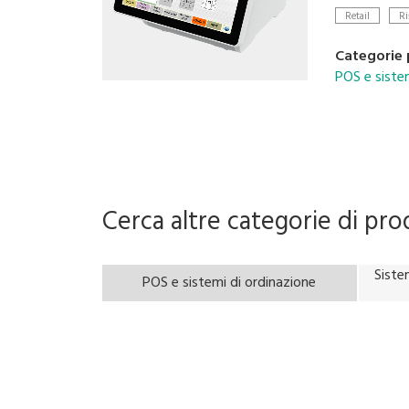
Retail
Ri
• Configur
• Avenue fo
Categorie
• Scalable 
POS e siste
• Compatibl
• Supports 
Cerca altre categorie di pro
Siste
POS e sistemi di ordinazione