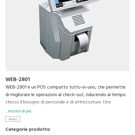
WEB-2801
WEB-2801 è un POS compatto tutto-in-uno, che permette
di migliorare le operazioni al check-out, riducendo al tempo
stesso il bisogno di personale e di attrezzature. Uno
schermo touch da 12’’ e la stampante termica integrata
... mostra di più
permettono di semplificare le operazioni di tutti i giorni. Per il
Retail
display cliente, è disponibile uno schermo grafico VFD ad alto
Categorie prodotto
contrasto. Le applicazioni MaxPos e MaxChain permettono