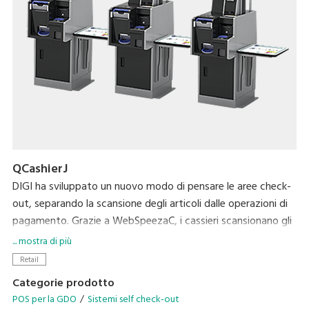
QCashierJ
DIGI ha sviluppato un nuovo modo di pensare le aree check-
out, separando la scansione degli articoli dalle operazioni di
pagamento. Grazie a WebSpeezaC, i cassieri scansionano gli
acquisti e applicano gli sconti, mentre con QCashier, i clienti
... mostra di più
si occupano del pagamento. Secondo gli studi fatti da DIGI,
Retail
lasciando che siano i clienti ad occuparsi della transazione, è
Categorie prodotto
possibile migliorare la produttività al check-out del 160%.
POS per la GDO
Sistemi self check-out