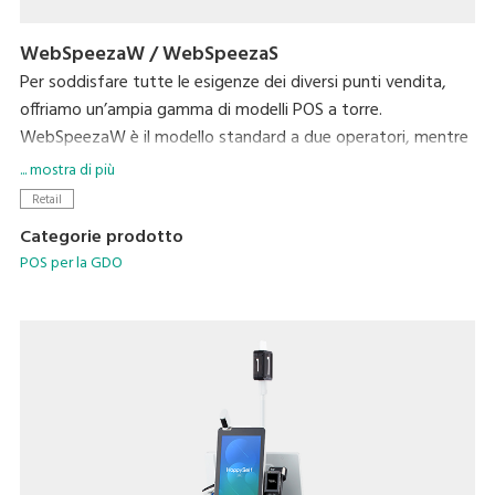
WebSpeezaW / WebSpeezaS
Per soddisfare tutte le esigenze dei diversi punti vendita,
offriamo un’ampia gamma di modelli POS a torre.
WebSpeezaW è il modello standard a due operatori, mentre
WebSpeezaS è il modello ad operatore singolo.
... mostra di più
Grazie alle sue funzionalità uniche, WebSpeezaW può servire
Retail
fino a 3 clienti con un singolo operatore: un solo cassiere può
Categorie prodotto
così occuparsi di tre transazioni in una volta.
POS per la GDO