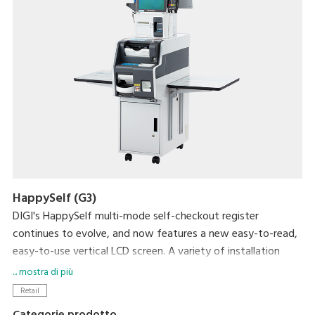
HappySelf (G3)
DIGI's HappySelf multi-mode self-checkout register
continues to evolve, and now features a new easy-to-read,
easy-to-use vertical LCD screen. A variety of installation
variations have been created to meet diverse store
... mostra di più
requirements.
Retail
Self-checkout requires minimal staff without the need for