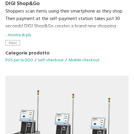
DIGI Shop&Go
Shoppers scan items using their smartphone as they shop.
Then payment at the self-payment station takes just 30
seconds! DIGI Shop&Go creates a brand new shopping
experience that dramatically reduces a major source of
... mostra di più
stress for shoppers – waiting in line to check out.
Retail
Categorie prodotto
POS per la GDO
Self-checkout
Mobile checkout