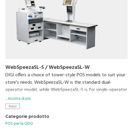
WebSpeezaSL-S / WebSpeezaSL-W
DIGI offers a choice of tower-style POS models to suit your
store's needs. WebSpeezaSL-W is the standard dual-
operator model, while WebSpeezaSL-S is for single-operator
use.
... mostra di più
WebSpeezaSL-W supports DIGI's unique single-operator-3-
Retail
customer operating mode. This allows a single operator to
Categorie prodotto
handle up to three customer transactions at the same time.
POS per la GDO