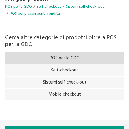
Categorie prodotto
direct interaction with shoppers and cashless payment
POS per la GDO
Self-checkout
Sistemi self check-out
means there is no handling of cash. So, this can contribute
POS per piccoli punti vendita
to preventing the spread of coronavirus infection by
reducing crowding and contamination by touch. Another
plus of the system is that it gives you the flexibility of easily
Cerca altre categorie di prodotti oltre a
POS
changing between semi-self-checkout and full-self-
per la GDO
checkout operation after the pandemic has subsided.
POS per la GDO
Self-checkout
Sistemi self check-out
Mobile checkout