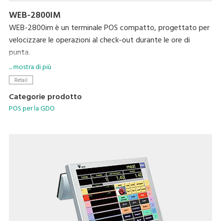
WEB-2800IM
WEB-2800im è un terminale POS compatto, progettato per
velocizzare le operazioni al check-out durante le ore di
punta.
- Ottima visibilità sullo schermo a 15’’
... mostra di più
- Stampante termica con velocità max. di 300 mm/sec
Retail
- Display cliente VFD ad alto contrasto
Categorie prodotto
- Tastiera waterproof
POS per la GDO
- Le applicazioni di sistema MaxPOS e MaxChain permettono
di gestire in rete diversi tipi di informazioni