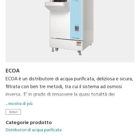
ECOA
ECOA è un distributore di acqua purificata, deliziosa e sicura,
filtrata con ben tre metodi, tra cui il sistema ad osmosi
inversa. E’ in grado di rimuovere la quasi totalità dei
contaminanti organici, come i trialometani e l’azoto nitrico, e
... mostra di più
i materiali radioattivi. Offrendo ai cittadini una fonte d’acqua
Retail
sicura e affidabile con ECOA, è possibile aumentare le visite
Categorie prodotto
dei clienti e migliorare l’immagine della propria azienda.
Distributori di acqua purificata