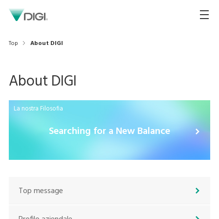
Top
About DIGI
About DIGI
La nostra Filosofia
Searching for a New Balance
Top message