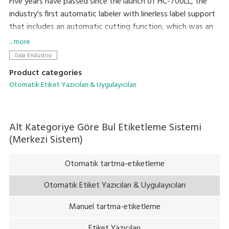
Five years have passed since the launch of HC-700LL, the
industry's first automatic labeler with linerless label support
that includes an automatic cutting function, which was an
extremely difficult technical achievement. HC-800LL is the
... more
latest model in the lineup and is designed to help resolve a
Gıda Endüstrisi
variety of issues faced by the food processing industry
Product categories
today, including increasing amounts of print content per
Otomatik Etiket Yazıcıları & Uygulayıcıları
label and the reduced space available for applying labels due
to packaged portions becoming smaller.
Alt Kategoriye Göre Bul
Etiketleme Sistemi
(Merkezi Sistem)
Otomatik tartma-etiketleme
Otomatik Etiket Yazıcıları & Uygulayıcıları
Manuel tartma-etiketleme
Etiket Yazıcıları