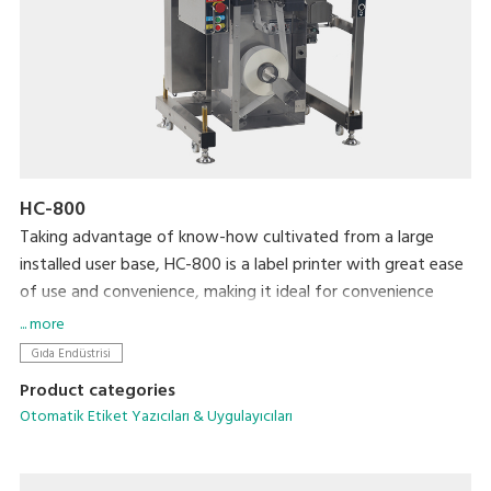
HC-800
Taking advantage of know-how cultivated from a large
installed user base, HC-800 is a label printer with great ease
of use and convenience, making it ideal for convenience
stores and volume retailer vendor systems. By installing a
... more
special application, the printer is able to display and print a
Gıda Endüstrisi
variety of labels for processed foods, such as bento lunch
Product categories
boxes and side dishes. We completely revamped the basic
Otomatik Etiket Yazıcıları & Uygulayıcıları
functionality to allow more accurate and efficient operation
in an easy-to-clean, space-saving form factor.