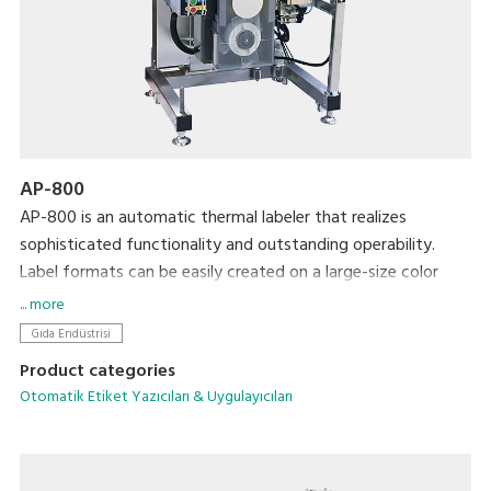
AP-800
AP-800 is an automatic thermal labeler that realizes
sophisticated functionality and outstanding operability.
Label formats can be easily created on a large-size color
display and then printed using simple operations. We
... more
completely revamped the basic functionality to allow more
Gıda Endüstrisi
accurate and efficient operation in an easy-to-clean, space-
Product categories
saving form factor.
Otomatik Etiket Yazıcıları & Uygulayıcıları