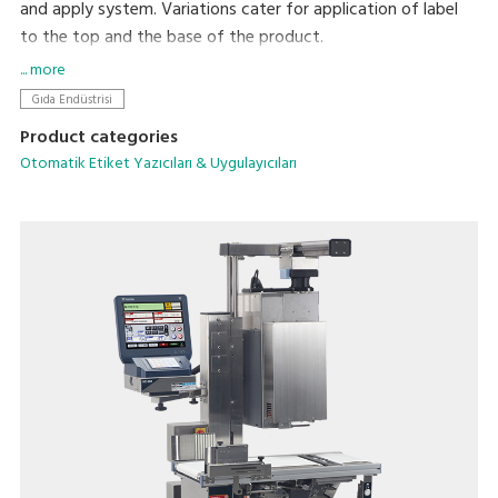
and apply system. Variations cater for application of label
to the top and the base of the product.
The flexibility of this PC based machine allows easy
... more
integration with existing machines and networking.
Gıda Endüstrisi
Color touch screen for easy and quick programming and plu
Product categories
selection.
Otomatik Etiket Yazıcıları & Uygulayıcıları