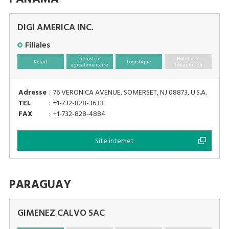
DIGI AMERICA INC.
Filiales
Industrie
Hôtellerie
Retail
Logistique
agroalimentaire
Restauration
Adresse
:
76 VERONICA AVENUE, SOMERSET, NJ 08873, U.S.A.
TEL
:
+1-732-828-3633
FAX
:
+1-732-828-4884
Site internet
PARAGUAY
GIMENEZ CALVO SAC