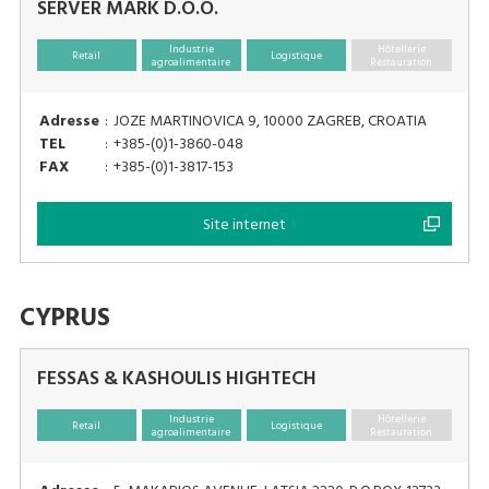
SERVER MARK D.O.O.
Industrie
Hôtellerie
Retail
Logistique
agroalimentaire
Restauration
Adresse
:
JOZE MARTINOVICA 9, 10000 ZAGREB, CROATIA
TEL
:
+385-(0)1-3860-048
FAX
:
+385-(0)1-3817-153
Site internet
CYPRUS
FESSAS & KASHOULIS HIGHTECH
Industrie
Hôtellerie
Retail
Logistique
agroalimentaire
Restauration