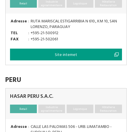
Industrie
Hôtellerie
Retail
Logistique
agroalimentaire
Restauration
Adresse
:
RUTA MARISCAL ESTIGARRIBIA N 610., KM 10, SAN
LORENZO, PARAGUAY
TEL
:
+595-21-500912
FAX
:
+595-21-502061
Site internet
PERU
HASAR PERU S.A.C.
Industrie
Hôtellerie
Retail
Logistique
agroalimentaire
Restauration
Adresse
:
CALLE LAS PALOMAS 506 - URB. LIMATAMBO -