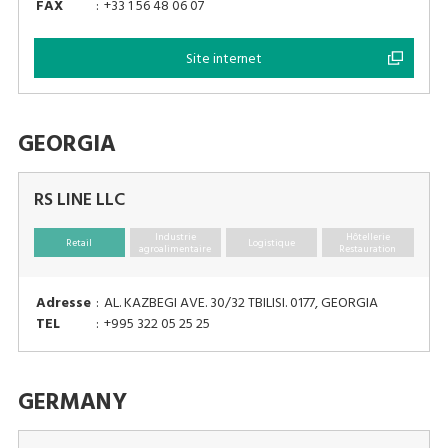
FAX
:
+33 1 56 48 06 07
Site internet
GEORGIA
RS LINE LLC
Industrie
Hôtellerie
Retail
Logistique
agroalimentaire
Restauration
Adresse
:
AL. KAZBEGI AVE. 30/32 TBILISI. 0177, GEORGIA
TEL
:
+995 322 05 25 25
GERMANY