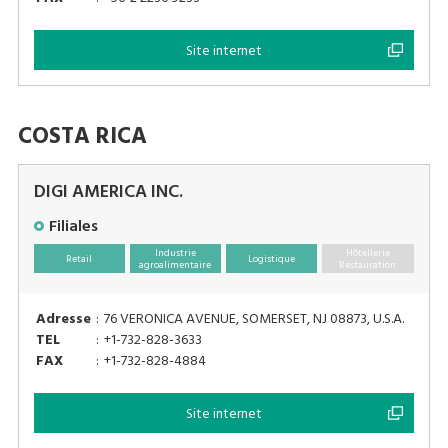
Site internet
COSTA RICA
DIGI AMERICA INC.
Filiales
Industrie
Hôtellerie
Retail
Logistique
agroalimentaire
Restauration
Adresse
:
76 VERONICA AVENUE, SOMERSET, NJ 08873, U.S.A.
TEL
:
+1-732-828-3633
FAX
:
+1-732-828-4884
Site internet