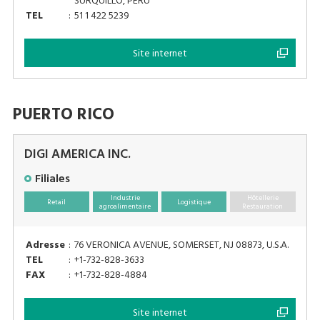
SURQUILLO, PERU
TEL
:
51 1 422 5239
Site internet
PUERTO RICO
DIGI AMERICA INC.
Filiales
Industrie
Hôtellerie
Retail
Logistique
agroalimentaire
Restauration
Adresse
:
76 VERONICA AVENUE, SOMERSET, NJ 08873, U.S.A.
TEL
:
+1-732-828-3633
FAX
:
+1-732-828-4884
Site internet