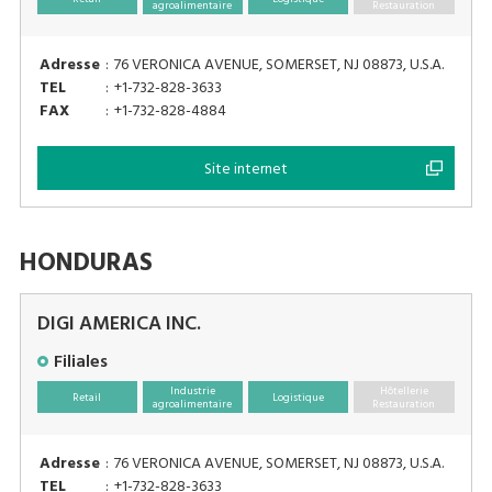
agroalimentaire
Restauration
Adresse
:
76 VERONICA AVENUE, SOMERSET, NJ 08873, U.S.A.
TEL
:
+1-732-828-3633
FAX
:
+1-732-828-4884
Site internet
HONDURAS
DIGI AMERICA INC.
Filiales
Industrie
Hôtellerie
Retail
Logistique
agroalimentaire
Restauration
Adresse
:
76 VERONICA AVENUE, SOMERSET, NJ 08873, U.S.A.
TEL
:
+1-732-828-3633