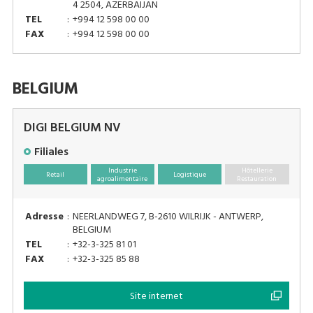
4 2504, AZERBAIJAN
TEL
:
+994 12 598 00 00
FAX
:
+994 12 598 00 00
BELGIUM
DIGI BELGIUM NV
Filiales
Industrie
Hôtellerie
Retail
Logistique
agroalimentaire
Restauration
Adresse
:
NEERLANDWEG 7, B-2610 WILRIJK - ANTWERP,
BELGIUM
TEL
:
+32-3-325 81 01
FAX
:
+32-3-325 85 88
Site internet