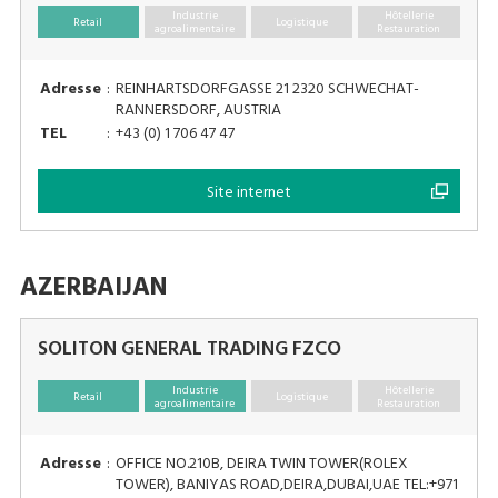
Industrie
Hôtellerie
Retail
Logistique
agroalimentaire
Restauration
Adresse
:
REINHARTSDORFGASSE 21 2320 SCHWECHAT-
RANNERSDORF, AUSTRIA
TEL
:
+43 (0) 1 706 47 47
Site internet
AZERBAIJAN
SOLITON GENERAL TRADING FZCO
Industrie
Hôtellerie
Retail
Logistique
agroalimentaire
Restauration
Adresse
:
OFFICE NO.210B, DEIRA TWIN TOWER(ROLEX
TOWER), BANIYAS ROAD,DEIRA,DUBAI,UAE TEL:+971