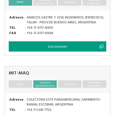
Industrie
Hôtellerie
Retail
Logistique
agroalimentaire
Restauration
Adresse
:
MARCOS SASTRE Y JOSE INGENIEROS, B1618CSD EL
TALAR - PROV.DE BUENOS AIRES, ARGENTINA
TEL
:
+54-11-4117-8900
FAX
:
+54-11-4117-8998
Site internet
MIT-MAQ
Industrie
Hôtellerie
Retail
Logistique
agroalimentaire
Restauration
Adresse
:
COLECTORA ESTE PANAMERICANA, SARMIENTO-
RAMAL ESCOBAR, ARGENTINA
TEL
:
+54 11 5365 7750