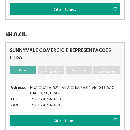
Site internet
BRAZIL
SUNNYVALE COMERCIO E REPRESENTACOES
LTDA.
Industrie
Hôtellerie
Retail
Logistique
agroalimentaire
Restauration
Adresse
:
RUA QUATA, 521 - VILA OLIMPIA 04546-043, SAO
PAULO, SP, BRAZIL
TEL
:
+55-11-3048-0180
FAX
:
+55-11-3048-0110
Site internet