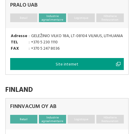
PRALO UAB
Industrie
Hôtellerie
Retail
Logistique
agroalimentaire
Restauration
Adresse
:
GELEŽINIO VILKO 18A, LT-08104 VILNIUS, LITHUANIA
TEL
:
+370 5 230 1110
FAX
:
+370 5 247 8036
Site internet
FINLAND
FINNVACUM OY AB
Industrie
Hôtellerie
Retail
Logistique
agroalimentaire
Restauration