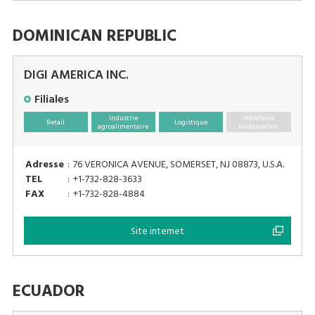
DOMINICAN REPUBLIC
DIGI AMERICA INC.
Filiales
Industrie
Hôtellerie
Retail
Logistique
agroalimentaire
Restauration
Adresse
:
76 VERONICA AVENUE, SOMERSET, NJ 08873, U.S.A.
TEL
:
+1-732-828-3633
FAX
:
+1-732-828-4884
Site internet
ECUADOR