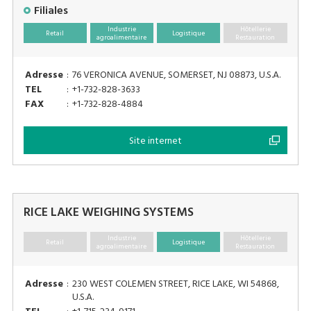
Filiales
Industrie
Hôtellerie
Retail
Logistique
agroalimentaire
Restauration
Adresse
:
76 VERONICA AVENUE, SOMERSET, NJ 08873, U.S.A.
TEL
:
+1-732-828-3633
FAX
:
+1-732-828-4884
Site internet
RICE LAKE WEIGHING SYSTEMS
Industrie
Hôtellerie
Retail
Logistique
agroalimentaire
Restauration
Adresse
:
230 WEST COLEMEN STREET, RICE LAKE, WI 54868,
U.S.A.