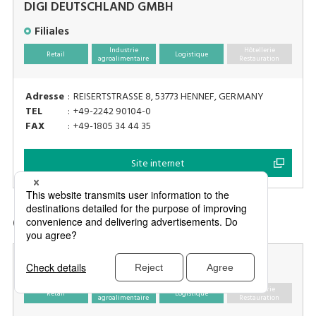
DIGI DEUTSCHLAND GMBH
Filiales
Industrie
Hôtellerie
Retail
Logistique
agroalimentaire
Restauration
Adresse
:
REISERTSTRASSE 8, 53773 HENNEF, GERMANY
TEL
:
+49-2242 90104-0
FAX
:
+49-1805 34 44 35
Site internet
GREECE
CHRONOGRAFIKI S.A.
Industrie
Hôtellerie
Retail
Logistique
agroalimentaire
Restauration