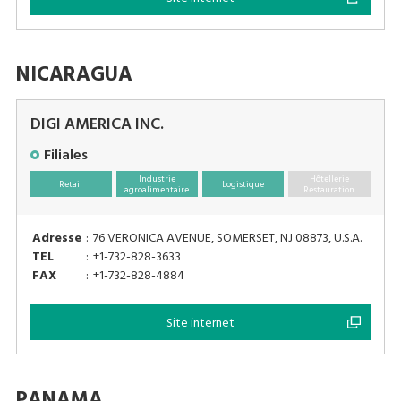
NICARAGUA
DIGI AMERICA INC.
Filiales
Industrie
Hôtellerie
Retail
Logistique
agroalimentaire
Restauration
Adresse
:
76 VERONICA AVENUE, SOMERSET, NJ 08873, U.S.A.
TEL
:
+1-732-828-3633
FAX
:
+1-732-828-4884
Site internet
PANAMA