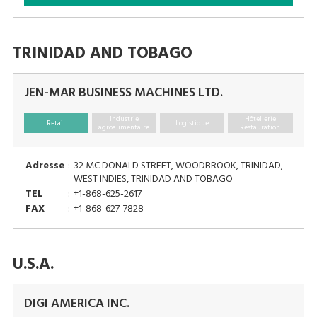
TRINIDAD AND TOBAGO
JEN-MAR BUSINESS MACHINES LTD.
Industrie
Hôtellerie
Retail
Logistique
agroalimentaire
Restauration
Adresse
:
32 MC DONALD STREET, WOODBROOK, TRINIDAD,
WEST INDIES, TRINIDAD AND TOBAGO
TEL
:
+1-868-625-2617
FAX
:
+1-868-627-7828
U.S.A.
DIGI AMERICA INC.