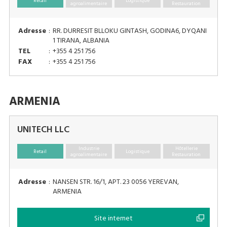
Retail
Logistique
agroalimentaire
Restauration
Adresse
:
RR. DURRESIT BLLOKU GINTASH, GODINA6, DYQANI
1 TIRANA, ALBANIA
TEL
:
+355 4 251 756
FAX
:
+355 4 251 756
ARMENIA
UNITECH LLC
Industrie
Hôtellerie
Retail
Logistique
agroalimentaire
Restauration
Adresse
:
NANSEN STR. 16/1, APT. 23 0056 YEREVAN,
ARMENIA
Site internet