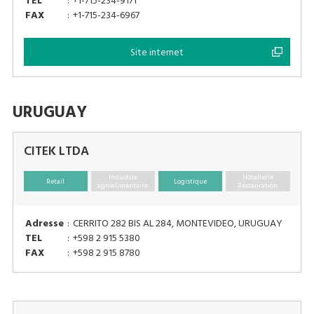
TEL
:
+1-715-234-9171
FAX
:
+1-715-234-6967
Site internet
URUGUAY
CITEK LTDA
Industrie
Hôtellerie
Retail
Logistique
agroalimentaire
Restauration
Adresse
:
CERRITO 282 BIS AL 284, MONTEVIDEO, URUGUAY
TEL
:
+598 2 915 5380
FAX
:
+598 2 915 8780