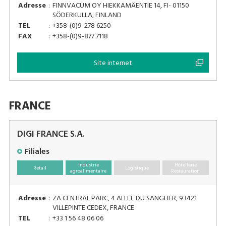
Adresse
:
FINNVACUM OY HIEKKAMÄENTIE 14, FI- 01150
SÖDERKULLA, FINLAND
TEL
:
+358-(0)9-278 6250
FAX
:
+358-(0)9-877 7118
Site internet
FRANCE
DIGI FRANCE S.A.
Filiales
Industrie
Hôtellerie
Retail
Logistique
agroalimentaire
Restauration
Adresse
:
ZA CENTRAL PARC, 4 ALLEE DU SANGLIER, 93421
VILLEPINTE CEDEX, FRANCE
TEL
:
+33 1 56 48 06 06