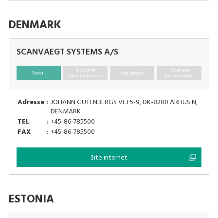
DENMARK
SCANVAEGT SYSTEMS A/S
Industrie
Hôtellerie
Retail
Logistique
agroalimentaire
Restauration
Adresse
:
JOHANN GUTENBERGS VEJ 5-9, DK-8200 ARHUS N,
DENMARK
TEL
:
+45-86-785500
FAX
:
+45-86-785500
Site internet
ESTONIA