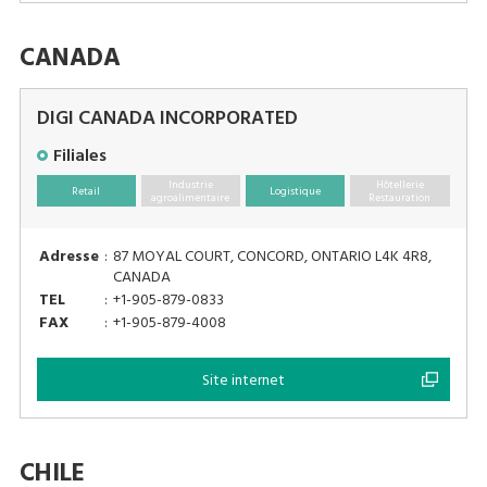
CANADA
DIGI CANADA INCORPORATED
Filiales
Industrie
Hôtellerie
Retail
Logistique
agroalimentaire
Restauration
Adresse
:
87 MOYAL COURT, CONCORD, ONTARIO L4K 4R8,
CANADA
TEL
:
+1-905-879-0833
FAX
:
+1-905-879-4008
Site internet
CHILE