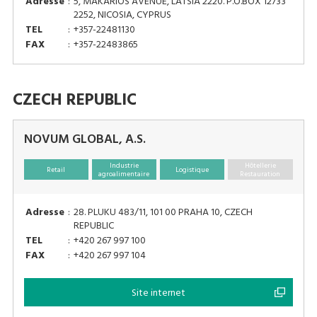
Adresse
:
5, MAKARIOS AVENUE, LATSIA 2220. P.O.BOX 12733
2252, NICOSIA, CYPRUS
TEL
:
+357-22481130
FAX
:
+357-22483865
CZECH REPUBLIC
NOVUM GLOBAL, A.S.
Industrie
Hôtellerie
Retail
Logistique
agroalimentaire
Restauration
Adresse
:
28. PLUKU 483/11, 101 00 PRAHA 10, CZECH
REPUBLIC
TEL
:
+420 267 997 100
FAX
:
+420 267 997 104
Site internet