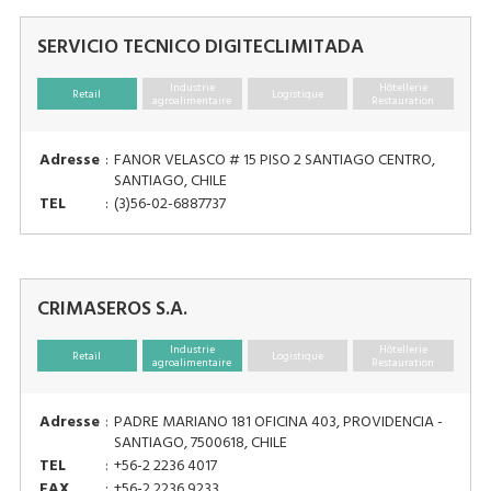
SERVICIO TECNICO DIGITECLIMITADA
Industrie
Hôtellerie
Retail
Logistique
agroalimentaire
Restauration
Adresse
:
FANOR VELASCO # 15 PISO 2 SANTIAGO CENTRO,
SANTIAGO, CHILE
TEL
:
(3)56-02-6887737
CRIMASEROS S.A.
Industrie
Hôtellerie
Retail
Logistique
agroalimentaire
Restauration
Adresse
:
PADRE MARIANO 181 OFICINA 403, PROVIDENCIA -
SANTIAGO, 7500618, CHILE
TEL
:
+56-2 2236 4017
FAX
:
+56-2 2236 9233