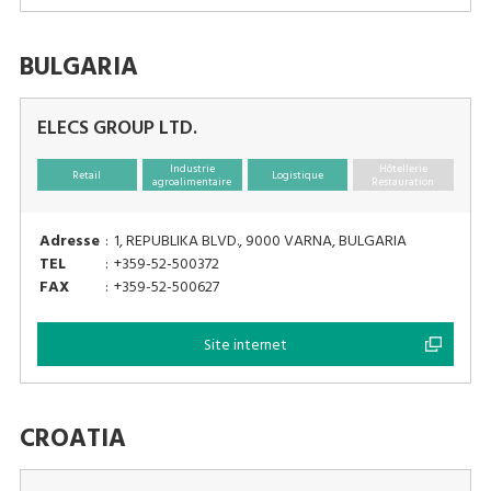
BULGARIA
ELECS GROUP LTD.
Industrie
Hôtellerie
Retail
Logistique
agroalimentaire
Restauration
Adresse
:
1, REPUBLIKA BLVD., 9000 VARNA, BULGARIA
TEL
:
+359-52-500372
FAX
:
+359-52-500627
Site internet
CROATIA