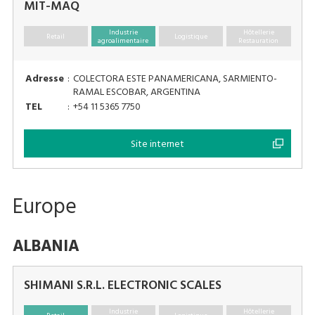
MIT-MAQ
Industrie
Hôtellerie
Retail
Logistique
agroalimentaire
Restauration
Adresse
:
COLECTORA ESTE PANAMERICANA, SARMIENTO-
RAMAL ESCOBAR, ARGENTINA
TEL
:
+54 11 5365 7750
Site internet
Europe
ALBANIA
SHIMANI S.R.L. ELECTRONIC SCALES
Industrie
Hôtellerie